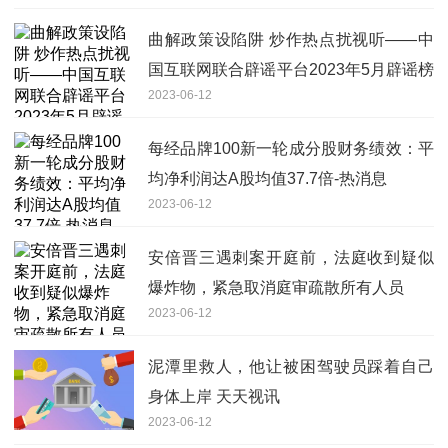
曲解政策设陷阱 炒作热点扰视听——中
国互联网联合辟谣平台2023年5月辟谣榜
2023-06-12
综述_全球资讯
每经品牌100新一轮成分股财务绩效：平
均净利润达A股均值37.7倍-热消息
2023-06-12
安倍晋三遇刺案开庭前，法庭收到疑似
爆炸物，紧急取消庭审疏散所有人员
2023-06-12
泥潭里救人，他让被困驾驶员踩着自己
身体上岸 天天视讯
2023-06-12