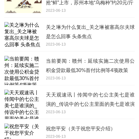
抢“鲜”上市，苏州本地“乌梅种”约20元/斤
2023-06-13
关之琳为什么复出_关之琳被塞高尔夫球
是怎么回事 头条焦点
2023-06-13
当前要闻：赣州：延续实施二次使用公
积金贷款最低30%首付比例等4项政策
2023-06-13
天天观速讯丨传闻中的七公主美七是谁
演的_传说中的七公主里面的美七是谁演
2023-06-13
的真名叫什么
祝您平安（关于祝您平安介绍）
2023-06-13