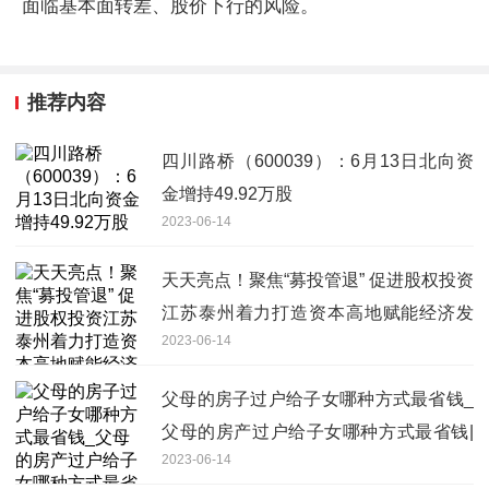
面临基本面转差、股价下行的风险。
推荐内容
四川路桥（600039）：6月13日北向资
金增持49.92万股
2023-06-14
天天亮点！聚焦“募投管退” 促进股权投资
江苏泰州着力打造资本高地赋能经济发
2023-06-14
展
父母的房子过户给子女哪种方式最省钱_
父母的房产过户给子女哪种方式最省钱|
2023-06-14
环球微动态