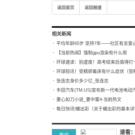
返回首页
返回频道
相关新闻
平均年龄65岁 坚持7年——社区有支爱
【当前热闻】强制gpu渲染有什么用
环球速读：别虚度！高考结束后值得打卡
环球短讯！受精卵着床有什么症状（受
张连志身价多少亿_张连志
丰田汽车(TM.US)宣布新一代电池电动
妻心如刀小说_妻中蜜4-当前热文
每日快讯!耀出彩（关于耀出彩的基本详
每日观察!衣食住行跟我逛|夏日限定杨梅抢
关之琳为什么复出_关之琳被塞高尔夫球
速看