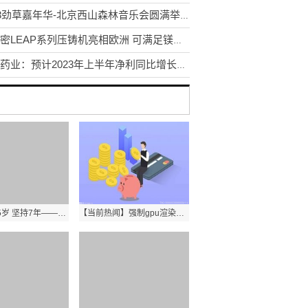
2023劲草嘉年华-北京西山森林音乐会圆满举办，助力生物多样性保护
伊之密LEAP系列压铸机亮相欧洲 可满足镁合金等压铸要求 用于高端汽车零部件
亨迪药业：预计2023年上半年净利同比增长83.82%-138.98%-世界播资讯
平均年龄65岁 坚持7年——社区有支爱心理发服务队
【当前热闻】强制gpu渲染有什么用