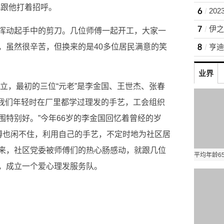
地跟他打着招呼。
挥动起手中的剪刀。几位师傅一起开工，大家一
，虽然很辛苦，但换来的是40多位居民满意的笑
业界
成立，最初的三位“元老”是李金国、王世杰、张春
“我们年轻时在厂里都学过理发的手艺，工会组织
围特别好。”今年66岁的李金国回忆着曾经的岁
傅也闲不住，利用自己的手艺，不定时地为社区居
来，社区党委被师傅们的热心肠感动，就跟几位
，成立一个爱心理发服务队。