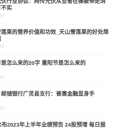
光伏行业协会：网传光伏从业者在德被带走消
有不实
-13
雪莲果的营养价值和功效_天山雪莲果的好处简
绍
-13
是怎么来的20字 重阳节是怎么来的
-13
：邮储银行广灵县支行：普惠金融显身手
-13
公布2023年上半年业绩预告 24股预增 每日报