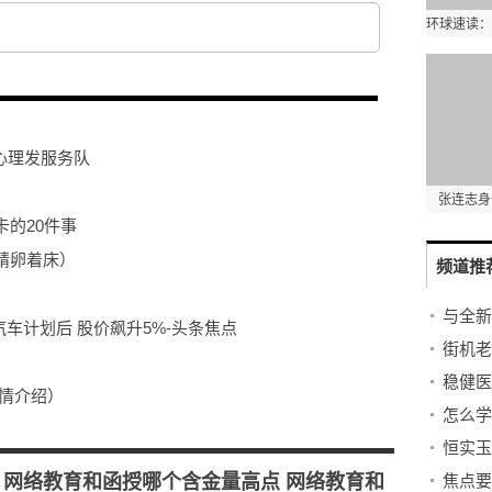
心理发服务队
张连志身
的20件事
精卵着床）
频道推
汽车计划后 股价飙升5%-头条焦点
街机老
情介绍）
怎么学
“鲜”上市，苏州本地“乌梅种”约20元/斤
是怎么回事 头条焦点
：网络教育和函授哪个含金量高点 网络教育和