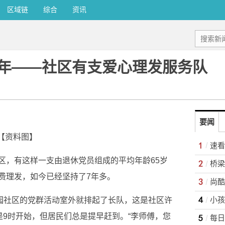
区域链
综合
资讯
7年——社区有支爱心理发服务队
要闻
【资料图】
区，有这样一支由退休党员组成的平均年龄65岁
桥梁
费理发，如今已经坚持了7年多。
尚酷
家园社区的党群活动室外就排起了长队，这是社区许
是9时开始，但居民们总是提早赶到。“李师傅，您