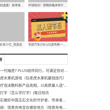
环球速读：别虚度！高考结束后值得打卡的20件事
环球短讯！受精卵着床有什么症状（受精卵着床）
价多少亿_张连志
丰田汽车(TM.US)宣布新一代电池电动汽车计划后 股价飙升5%-头条焦点
荐
与全新一代瑞虎7 PLUS结伴同行，可满足你对盛夏出游的美好想象
虎水果机游戏（玩老虎水果机赢钱技巧）
稳健医疗泡沫敷料新产品亮相，以高质量入选“深标”名录
打字（怎么学打字）|每日短讯
恒实玉石做好中国玉石文化的守护者、传承者、创新者
焦点要闻：怪兽充电宝在哪些地方（怪兽充电宝可以在其他地方还吗）