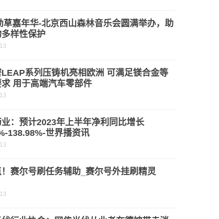
3劲草嘉年华-北京西山森林音乐会圆满举办，助
物多样性保护
-13
LEAP系列压铸机亮相欧洲 可满足镁合金等
要求 用于高端汽车零部件
-13
业：预计2023年上半年净利同比增长
2%-138.98%-世界播资讯
-13
点！赛尔号刷任务辅助_赛尔号外挂刷精灵
-13