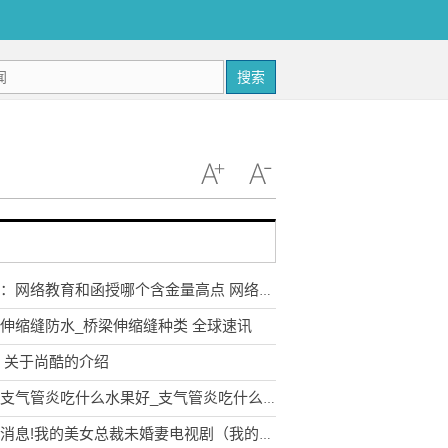
搜索
速看：网络教育和函授哪个含金量高点 网络教育和函授哪个含金量高呢
伸缩缝防水_桥梁伸缩缝种类 全球速讯
 关于尚酷的介绍
小孩支气管炎吃什么水果好_支气管炎吃什么水果好
每日消息!我的美女总裁未婚妻电视剧（我的绝美女总裁未婚妻）