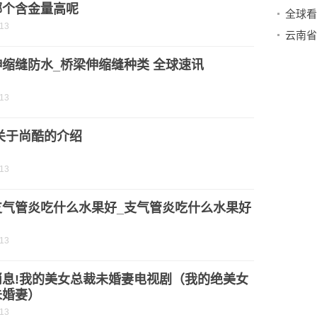
哪个含金量高呢
-13
缩缝防水_桥梁伸缩缝种类 全球速讯
-13
关于尚酷的介绍
-13
支气管炎吃什么水果好_支气管炎吃什么水果好
-13
消息!我的美女总裁未婚妻电视剧（我的绝美女
未婚妻）
-13