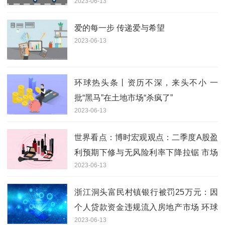
2023-06-13
爱的每一步 传递爱与希望
2023-06-13
环球热头条丨资历不深，来头不小 一
批“黑马”在土地市场“杀疯了”
2023-06-13
世界看点：博时宏观观点：二季度A股盈
利预期下修与无风险利率下降拉锯 市场
2023-06-13
或维持偏弱势震荡调整
浙江洞头富民村镇银行被罚25万元：因
个人贷款资金违规流入房地产市场 环球
2023-06-13
讯息