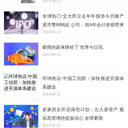
2023-06-13
全球热门:交大昂立去年年报至今仍难产
退市警钟响起 公司：前6年会计差错带来
2023-06-13
巨大工作量
硬撑的蔚来降价了 世界今日讯
2023-06-13
环球热议:中国工信部：加快推进开源体
系建设
2023-06-12
多家房企开启保壳计划：注入新资产 股
东高管增持提振信心 全球要闻
2023-06-12