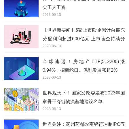
欠工人工资
2023-06-13
【世界新要闻】5家上市险企累计向股东
分配利润超过600亿元 上市险企持续分
2023-06-13
红凸显投资价值
全球速递！房地产ETF(512200)涨
0.94%，招商蛇口、保利发展涨超2%
2023-06-13
世界观天下！国家发改委发布2023年国
家骨干冷链物流基地建设名单
2023-06-13
世界关注：亳州药都农商银行冲刺IPO五