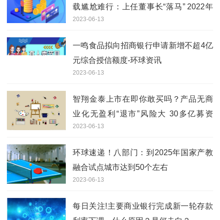
载尴尬难行：上任董事长“落马” 2022年
2023-06-13
业绩恶化
一鸣食品拟向招商银行申请新增不超4亿
元综合授信额度-环球资讯
2023-06-13
智翔金泰上市在即你敢买吗？产品无商
业化无盈利“退市”风险大 30多亿募资
2023-06-13
能“烧”多久受关注|当前快讯
环球速递！八部门：到2025年国家产教
融合试点城市达到50个左右
2023-06-13
每日关注!主要商业银行完成新一轮存款