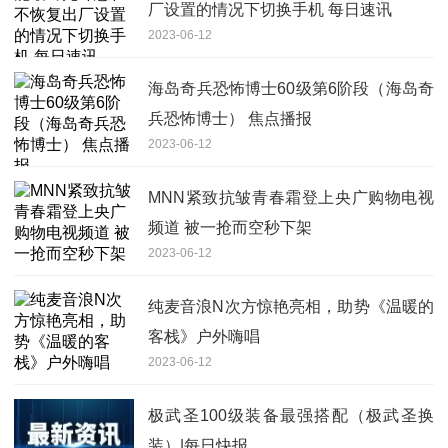
厂设置的情况下切换手机 每日速讯
2023-06-12
海岛奇兵恐怖博士60级第6阶段（海岛奇
兵恐怖博士） 焦点播报
2023-06-12
MNN紧致抗皱青春霜登上央广购物电视
频道 被一抢而空秒下架
2023-06-12
纯麦音浪N次方惊艳亮相，助势《温暖的
客栈》户外嗨唱
2023-06-12
极武圣100级装备最强搭配（极武圣换
装）|每日快报