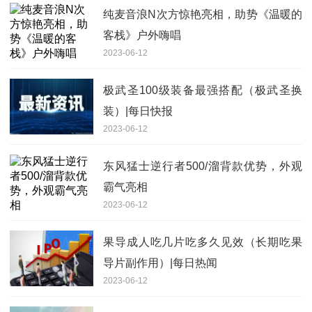
纯麦音浪N次方惊艳亮相，助势《温暖的
客栈》户外嗨唱
2023-06-12
极武圣100级装备最强搭配（极武圣换
装）|每日快报
2023-06-12
东风猛士逆行者500/溜背款优势，外观
霸气亮相
2023-06-12
果导成人吃几片吃多久见效（长期吃果
导片副作用）|每日热闻
2023-06-12