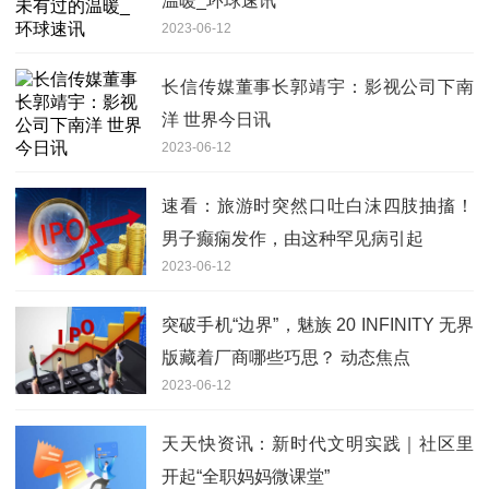
温暖_环球速讯
2023-06-12
长信传媒董事长郭靖宇：影视公司下南
洋 世界今日讯
2023-06-12
速看：旅游时突然口吐白沫四肢抽搐！
男子癫痫发作，由这种罕见病引起
2023-06-12
突破手机“边界”，魅族 20 INFINITY 无界
版藏着厂商哪些巧思？ 动态焦点
2023-06-12
天天快资讯：新时代文明实践｜社区里
开起“全职妈妈微课堂”