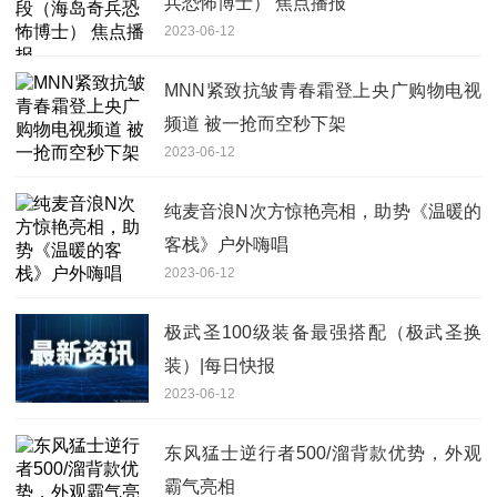
兵恐怖博士） 焦点播报
2023-06-12
MNN紧致抗皱青春霜登上央广购物电视
频道 被一抢而空秒下架
2023-06-12
纯麦音浪N次方惊艳亮相，助势《温暖的
客栈》户外嗨唱
2023-06-12
极武圣100级装备最强搭配（极武圣换
装）|每日快报
2023-06-12
东风猛士逆行者500/溜背款优势，外观
霸气亮相