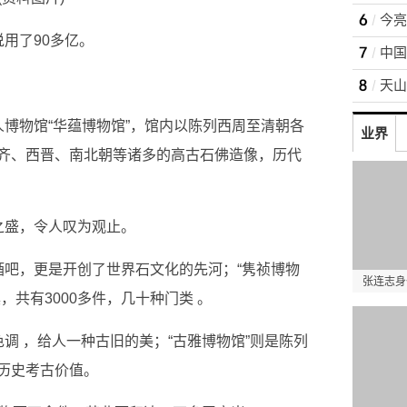
用了90多亿。
博物馆“华蕴博物馆”，馆内以陈列西周至清朝各
业界
齐、西晋、南北朝等诸多的高古石佛造像，历代
之盛，令人叹为观止。
酒吧，更是开创了世界石文化的先河；“隽祯博物
张连志身
，共有3000多件，几十种门类 。
调 ，给人一种古旧的美；“古雅博物馆”则是陈列
历史考古价值。