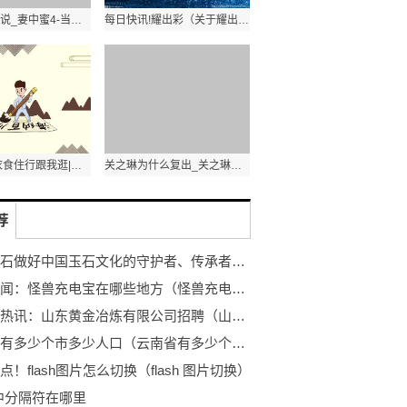
妻心如刀小说_妻中蜜4-当前热文
每日快讯!耀出彩（关于耀出彩的基本详情介绍）
每日观察!衣食住行跟我逛|夏日限定杨梅抢“鲜”上市，苏州本地“乌梅种”约20元/斤
关之琳为什么复出_关之琳被塞高尔夫球是怎么回事 头条焦点
荐
恒实玉石做好中国玉石文化的守护者、传承者、创新者
焦点要闻：怪兽充电宝在哪些地方（怪兽充电宝可以在其他地方还吗）
全球看热讯：山东黄金冶炼有限公司招聘（山东黄金冶炼）
云南省有多少个市多少人口（云南省有多少个市） 全球通讯
点！flash图片怎么切换（flash 图片切换）
d中分隔符在哪里