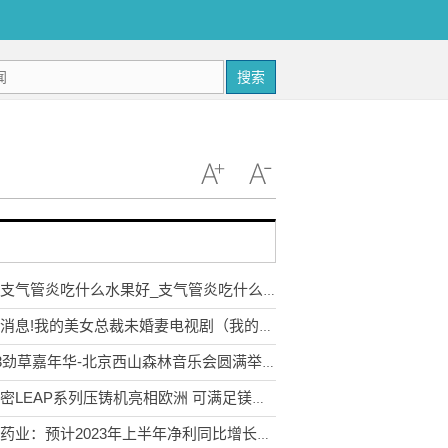
搜索
小孩支气管炎吃什么水果好_支气管炎吃什么水果好
每日消息!我的美女总裁未婚妻电视剧（我的绝美女总裁未婚妻）
2023劲草嘉年华-北京西山森林音乐会圆满举办，助力生物多样性保护
伊之密LEAP系列压铸机亮相欧洲 可满足镁合金等压铸要求 用于高端汽车零部件
亨迪药业：预计2023年上半年净利同比增长83.82%-138.98%-世界播资讯