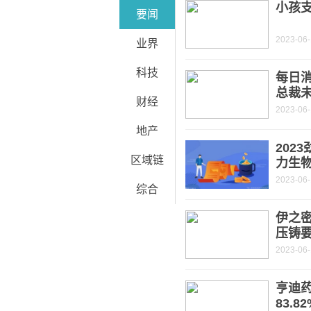
小孩
要闻
2023-06
业界
科技
每日
总裁
财经
2023-06
地产
202
区域链
力生
2023-06
综合
伊之密
压铸
2023-06
亨迪药
83.8