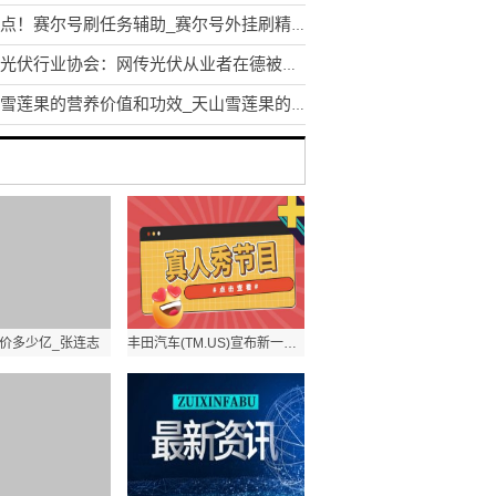
今亮点！赛尔号刷任务辅助_赛尔号外挂刷精灵
中国光伏行业协会：网传光伏从业者在德被带走消息多有不实
天山雪莲果的营养价值和功效_天山雪莲果的好处简介介绍
价多少亿_张连志
丰田汽车(TM.US)宣布新一代电池电动汽车计划后 股价飙升5%-头条焦点