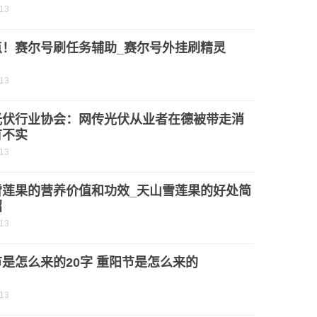
-13
点！赛尔号刷任务辅助_赛尔号外挂刷精灵
-13
光伏行业协会：网传光伏从业者在德被带走消
有不实
-13
雪莲果的营养价值和功效_天山雪莲果的好处简
绍
-13
是怎么来的20字 重阳节是怎么来的
-13