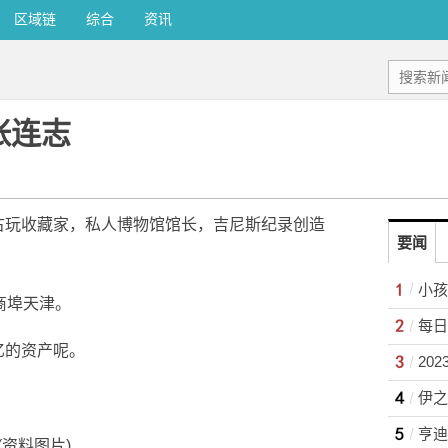
区域链
综合
资讯
张连志
古玩收藏家，私人博物馆馆长，吉尼斯纪录创造
要闻
商埠天津。
亿的资产呢。
(资料图片)