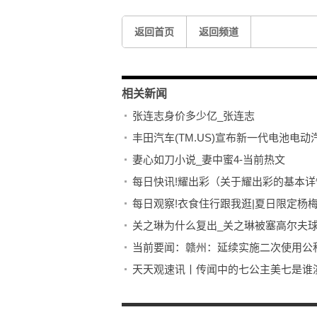
返回首页
返回频道
相关新闻
张连志身价多少亿_张连志
丰田汽车(TM.US)宣布新一代电池电动
妻心如刀小说_妻中蜜4-当前热文
每日快讯!耀出彩（关于耀出彩的基本详
每日观察!衣食住行跟我逛|夏日限定杨梅抢
关之琳为什么复出_关之琳被塞高尔夫球
当前要闻：赣州：延续实施二次使用公积
祝您平安（关于祝您平安介绍）
当前速读：确定糖分子如何影响癌细胞