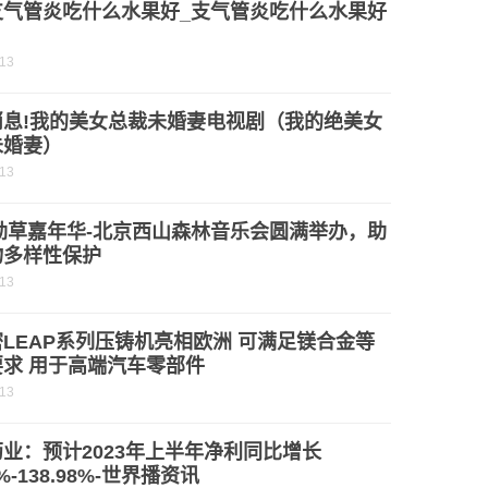
支气管炎吃什么水果好_支气管炎吃什么水果好
-13
消息!我的美女总裁未婚妻电视剧（我的绝美女
未婚妻）
-13
3劲草嘉年华-北京西山森林音乐会圆满举办，助
物多样性保护
-13
LEAP系列压铸机亮相欧洲 可满足镁合金等
要求 用于高端汽车零部件
-13
业：预计2023年上半年净利同比增长
2%-138.98%-世界播资讯