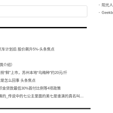
阳光人
汽车计划后 股价飙升5%-头条焦点
情介绍）
“鲜”上市，苏州本地“乌梅种”约20元/斤
是怎么回事 头条焦点
金贷款最低30%首付比例等4项政策
天天观速讯丨传闻中的七公主美七是谁演的_传说中的七公主里面的美七是谁演的真名叫什么
对放化疗的反应