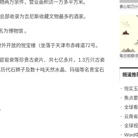
文物两万余件，营业面积达一万多平方米。
尼斯总部收录为吉尼斯收藏文物最多的酒家。
命名为博物馆 。
份对外开放的悦宝楼（坐落于天津市赤峰道72号。
官窑瓷等珍贵古瓷片、共七亿多片，1.3万只古瓷
多尊历代石狮子及数十吨天然水晶、玛瑙等名贵宝石
频道推
。
全球视
Wor