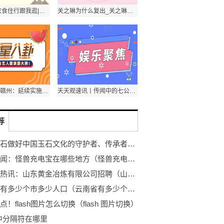
每日观察!衣食住行跟我逛|夏日限定杨梅抢“鲜”上市，苏州本地“乌梅种”约20元/斤
关之琳为什么复出_关之琳被塞高尔夫球是怎么回事 头条焦点
当前要闻：赣州：延续实施二次使用公积金贷款最低30%首付比例等4项政策
天天观速讯丨传闻中的七公主美七是谁演的_传说中的七公主里面的美七是谁演的真名叫什么
荐
恒实玉石做好中国玉石文化的守护者、传承者、创新者
焦点要闻：怪兽充电宝在哪些地方（怪兽充电宝可以在其他地方还吗）
全球看热讯：山东黄金冶炼有限公司招聘（山东黄金冶炼）
云南省有多少个市多少人口（云南省有多少个市） 全球通讯
点！flash图片怎么切换（flash 图片切换）
d中分隔符在哪里