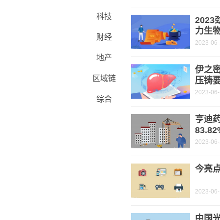
科技
202
力生
财经
2023-06
地产
伊之密
区域链
压铸
2023-06
综合
亨迪药
83.8
2023-06
今亮
2023-06
中国