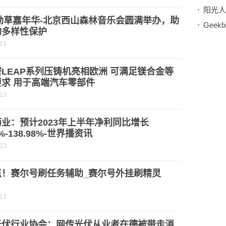
阳光人
3劲草嘉年华-北京西山森林音乐会圆满举办，助
物多样性保护
-13
LEAP系列压铸机亮相欧洲 可满足镁合金等
要求 用于高端汽车零部件
-13
业：预计2023年上半年净利同比增长
2%-138.98%-世界播资讯
-13
点！赛尔号刷任务辅助_赛尔号外挂刷精灵
-13
光伏行业协会：网传光伏从业者在德被带走消