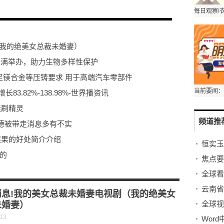
（我的绝美女总裁未婚妻）
会圆满举办，助力生物多样性保护
满足镁合金等压铸要求 用于高端汽车零部件
3.82%-138.98%-世界播资讯
挂刷精灵
频道推
德被带走消息多有不实
莲果的好处简介介绍
来的
显身手
预增 每日报道
消息!我的美女总裁未婚妻电视剧（我的绝美女
全球视
未婚妻）
-13
Wor