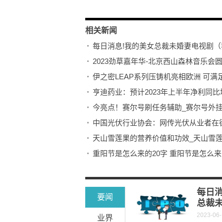
相关新闻
每日消息!我的美女总裁未婚妻电视剧
2023劲草嘉年华-北京西山森林音乐
伊之密LEAP系列压铸机亮相欧洲 可
亨迪药业：预计2023年上半年净利同比增长8
今亮点！赛尔号刷任务辅助_赛尔号外
中国光伏行业协会：网传光伏从业者在
天山雪莲果的营养价值和功效_天山雪
重阳节是怎么来的20字 重阳节是怎么
快播：邮储银行广灵县支行：普惠金融
34股公布2023年上半年业绩预告 24股
每日
要闻
总裁
2023-06
业界