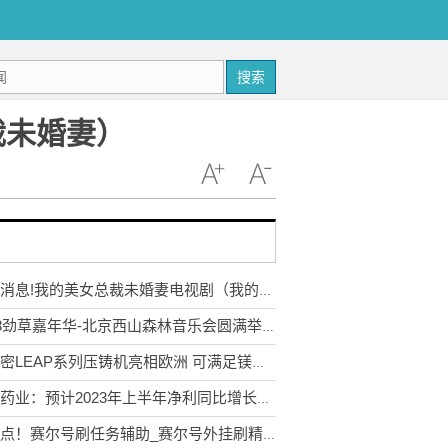
搜索
裁未婚妻）
每日消息!我的美女总裁未婚妻电视剧（我的绝美女总裁未婚妻）
2023劲草嘉年华-北京西山森林音乐会圆满举办，助力生物多样性保护
伊之密LEAP系列压铸机亮相欧洲 可满足镁合金等压铸要求 用于高端汽车零部件
亨迪药业：预计2023年上半年净利同比增长83.82%-138.98%-世界播资讯
今亮点！赛尔号刷任务辅助_赛尔号外挂刷精灵