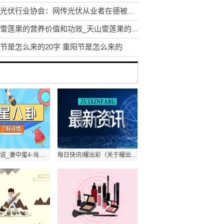
中国光伏行业协会：网传光伏从业者在德被带走消息多有不实
天山雪莲果的营养价值和功效_天山雪莲果的好处简介介绍
节是怎么来的20字 重阳节是怎么来的
妻心如刀小说_妻中蜜4-当前热文
每日快讯!耀出彩（关于耀出彩的基本详情介绍）