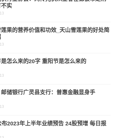
有不实
-13
雪莲果的营养价值和功效_天山雪莲果的好处简
绍
-13
是怎么来的20字 重阳节是怎么来的
-13
：邮储银行广灵县支行：普惠金融显身手
-13
公布2023年上半年业绩预告 24股预增 每日报
-13