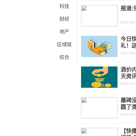
科技
报道:
财经
2026-04-
地产
今日快
区域链
礼！
2026-04
综合
酒价内
天资
2026-04
墓碑
圆了清
2026-04
【快播