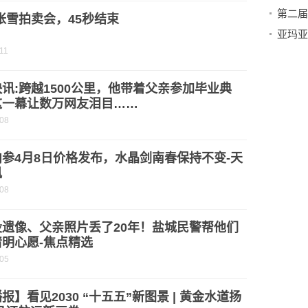
张雪拍卖会，45秒结束
11
讯:跨越1500公里，他带着父亲参加毕业典
这一幕让数万网友泪目……
-08
参4月8日价格发布，水晶剑南春保持不变-天
讯
-08
没遗像、父亲照片丢了20年！盐城民警帮他们
明心愿-焦点精选
-05
报】看见2030 “十五五”新图景 | 黄金水道扬