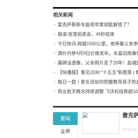
相关新闻
雷克萨斯新车能用苹果钥匙解锁了？
报道:张雪拍卖会，45秒结束
今日快讯:跨越1500公里，他带着父
酒价内参4月8日价格发布，水晶剑南春
墓碑没遗像、父亲照片丢了20年！盐城
【快播报】看见2030 “十五五”新图景 
每日一题丨家长该如何把握教导孩子防
商业航天概念持续调整 飞沃科技跌超10
4月3日农林牧渔板块跌幅达3%-热闻
视讯！苏泊尔连续三年分红比例近百分
雷克
要闻
2026-04-
业界