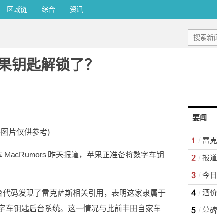
区域链
综合
资讯
果钥匙解锁了？
要闻
料图片仅供参考)
雷克
媒体 MacRumors 昨天报道，苹果正准备将数字车钥
报道
的后台代码发现了雷克萨斯相关引用，表明这家隶属于
字车钥匙后台系统。这一情况与此前丰田自家车