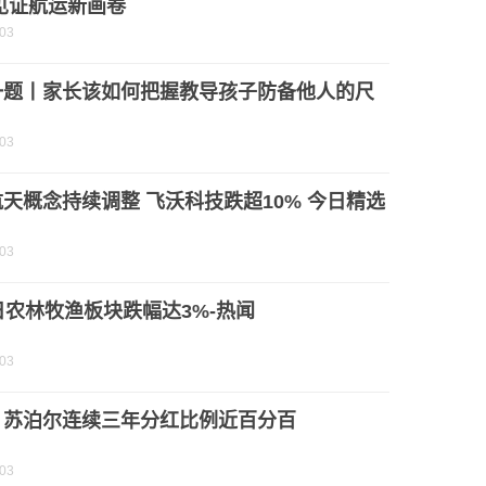
见证航运新画卷
-03
一题丨家长该如何把握教导孩子防备他人的尺
-03
天概念持续调整 飞沃科技跌超10% 今日精选
-03
日农林牧渔板块跌幅达3%-热闻
-03
！苏泊尔连续三年分红比例近百分百
-03