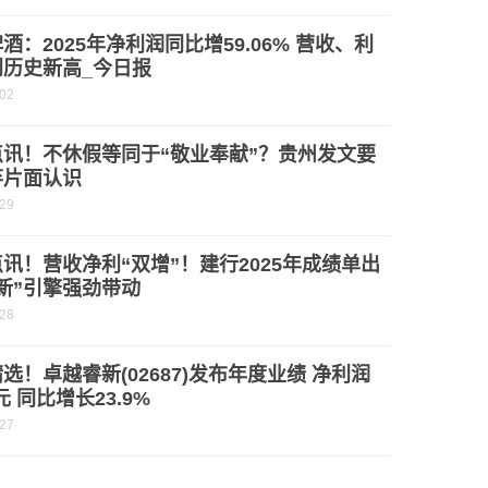
酒：2025年净利润同比增59.06% 营收、利
创历史新高_今日报
-02
点讯！不休假等同于“敬业奉献”？贵州发文要
弃片面认识
-29
讯！营收净利“双增”！建行2025年成绩单出
新”引擎强劲带动
-28
选！卓越睿新(02687)发布年度业绩 净利润
元 同比增长23.9%
-27