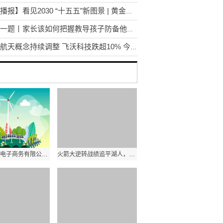
【快播报】看见2030 “十五五”新图景 | 黄金水道扬绿帆 见证航运新画卷
每日一题丨家长该如何把握教导孩子防备他人的尺度？
商业航天概念持续调整 飞沃科技跌超10% 今日精选
潮州市汇界电子商务有限公司成立 注册资本10万人民币
火箭大逆转战绩追平湖人，两数据碾压对手造翻盘，替补前锋成奇兵 焦点报道