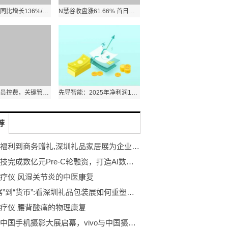
当前聚焦：同比增长136%/蔚来ES9将于4月9日亮相 蔚来公司3月交付35,486台
N慧谷收盘涨61.66% 首日成交14.74亿元
浦发银行减员控费，关键管理人员一年领取薪酬900万元
先导智能：2025年净利润15.64亿元
荐
从员工福利到商务赠礼,深圳礼品家居展为企业多元化采购的“降本增效”
曼孚科技完成数亿元Pre-C轮融资，打造AI数据产业的台积电
疗仪 风湿关节炎的中医康复
从“容器”到“货币”:看深圳礼品包装展如何重塑品牌与消费者的连接
疗仪 腰背酸痛的物理康复
第二届中国手机摄影大展启幕，vivo与中国摄协共促新时代移动影像创作