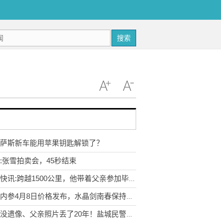
搜索
萨斯新车能用苹果钥匙解锁了？
:张雪拍卖会，45秒结束
今日快讯:跨越1500公里，他带着父亲参加毕业典礼！这一幕让数万网友泪目……
酒价内参4月8日价格发布，水晶剑南春保持不变-天天资讯
墓碑没遗像、父亲照片丢了20年！盐城民警帮他们圆了清明心愿-焦点精选