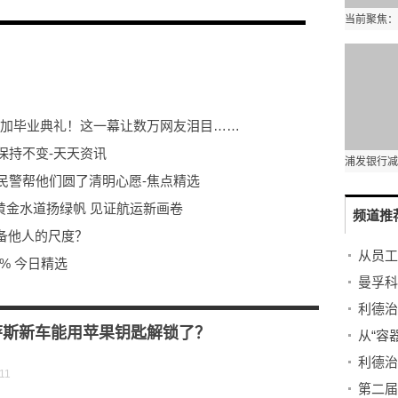
亲参加毕业典礼！这一幕让数万网友泪目……
保持不变-天天资讯
民警帮他们圆了清明心愿-焦点精选
| 黄金水道扬绿帆 见证航运新画卷
频道推
备他人的尺度？
% 今日精选
利德治
百
萨斯新车能用苹果钥匙解锁了？
利德治
11