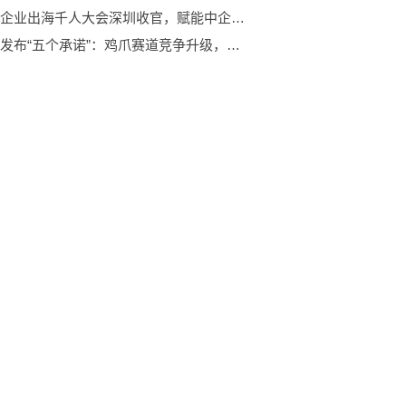
第二届企业出海千人大会深圳收官，赋能中企远航！
亚玛亚发布“五个承诺”：鸡爪赛道竞争升级，信任成为新战场