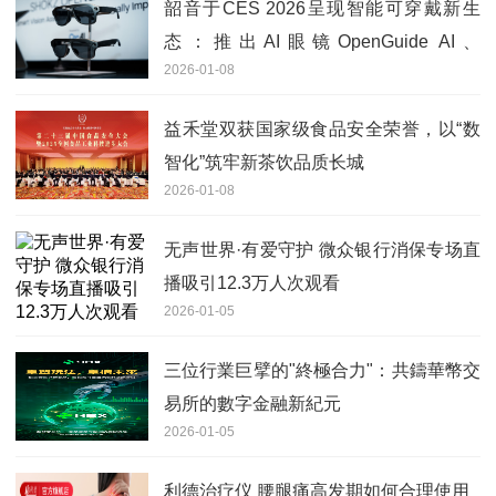
韶音于CES 2026呈现智能可穿戴新生
态：推出AI眼镜OpenGuide AI、
2026-01-08
OpenVision
益禾堂双获国家级食品安全荣誉，以“数
智化”筑牢新茶饮品质长城
2026-01-08
无声世界·有爱守护 微众银行消保专场直
播吸引12.3万人次观看
2026-01-05
三位行業巨擘的"終極合力"：共鑄華幣交
易所的數字金融新紀元
2026-01-05
利德治疗仪 腰腿痛高发期如何合理使用