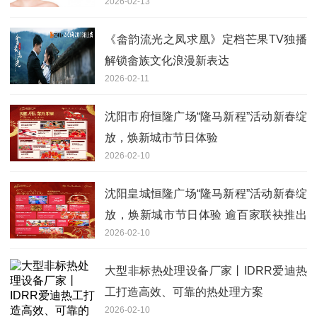
2026-02-13
《畲韵流光之凤求凰》定档芒果TV独播
解锁畲族文化浪漫新表达
2026-02-11
沈阳市府恒隆广场“隆马新程”活动新春绽
放，焕新城市节日体验
2026-02-10
沈阳皇城恒隆广场“隆马新程”活动新春绽
放，焕新城市节日体验 逾百家联袂推出
2026-02-10
新春礼遇
大型非标热处理设备厂家丨IDRR爱迪热
工打造高效、可靠的热处理方案
2026-02-10