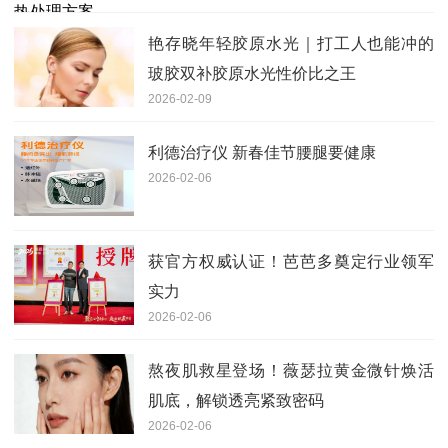
艳存晓年轻胶原水光｜打工人也能冲的
玻胶双补胶原水光性价比之王
2026-02-09
利德治疗仪 新春佳节腰腿要健康
2026-02-06
获官方权威认证！芭芭多奠定行业领军
实力
2026-02-06
熬夜肌救星登场！薇瑟拉黄金微针焕活
肌底，解锁透亮紧致密码
2026-02-06