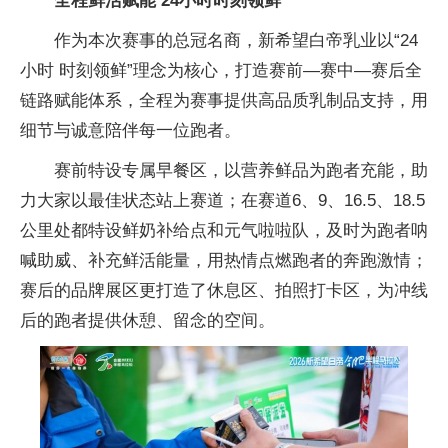
全程鲜活赋能 24小时时刻领鲜
作为本次赛事的总冠名商，新希望白帝乳业以“24
小时 时刻领鲜”理念为核心，打造赛前—赛中—赛后全
链路赋能体系，全程为赛事提供高品质乳制品支持，用
细节与诚意陪伴每一位跑者。
赛前特设专属早餐区，以营养鲜品为跑者充能，助
力大家以最佳状态站上赛道；在赛道6、9、16.5、18.5
公里处都特设鲜奶补给点和元气啦啦队，及时为跑者呐
喊助威、补充鲜活能量，用热情点燃跑者的奔跑激情；
赛后的品牌展区更打造了休息区、拍照打卡区，为冲线
后的跑者提供休憩、留念的空间。