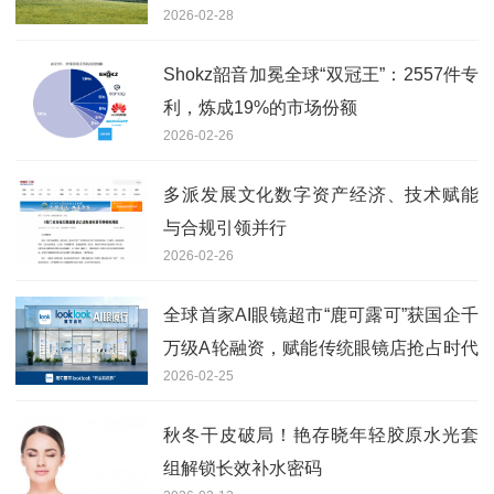
2026-02-28
Shokz韶音加冕全球“双冠王”：2557件专
利，炼成19%的市场份额
2026-02-26
多派发展文化数字资产经济、技术赋能
与合规引领并行
2026-02-26
全球首家AI眼镜超市“鹿可露可”获国企千
万级A轮融资，赋能传统眼镜店抢占时代
2026-02-25
红利
秋冬干皮破局！艳存晓年轻胶原水光套
组解锁长效补水密码