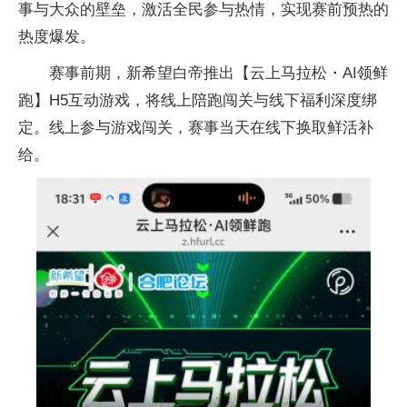
事与大众的壁垒，激活全民参与热情，实现赛前预热的
热度爆发。
赛事前期，新希望白帝推出【云上马拉松・AI领鲜
跑】H5互动游戏，将线上陪跑闯关与线下福利深度绑
定。线上参与游戏闯关，赛事当天在线下换取鲜活补
给。