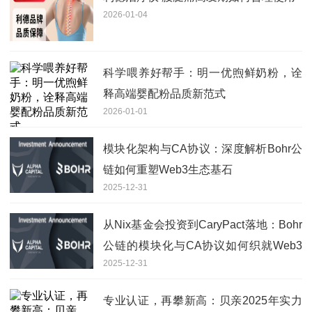
2026-01-04
科学喂养好帮手：明一优煦鲜奶粉，诠
释高端婴配粉品质新范式
2026-01-01
模块化架构与CA协议：深度解析Bohr公
链如何重塑Web3生态基石
2025-12-31
从Nix基金会投资到CaryPact落地：Bohr
公链的模块化与CA协议如何织就Web3
2025-12-31
未来
专业认证，再攀新高：贝亲2025年实力