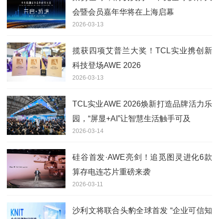
会暨会员嘉年华将在上海启幕
2026-03-13
揽获四项艾普兰大奖！TCL实业携创新
科技登场AWE 2026
2026-03-13
TCL实业AWE 2026焕新打造品牌活力乐
园，“屏显+AI”让智慧生活触手可及
2026-03-14
硅谷首发·AWE亮剑！追觅图灵进化6款
算存电连芯片重磅来袭
2026-03-11
沙利文将联合头豹全球首发 “企业可信知