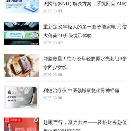
识网络(KNIT)”解决方案，系统回应 AI 时
2026-03-09
代企业认知管理新挑战
重新定义年轻人的第一套智能家电 海信
大薄荷2.0升级悦己体验
2026-03-07
垮脸救星！艳存晓年轻胶原水光套组3步
拿回少女线
2026-03-06
利德治疗仪 中医领域康复坐骨神经痛
2026-03-06
赴暖而行，聚力共生——轻松财务您值