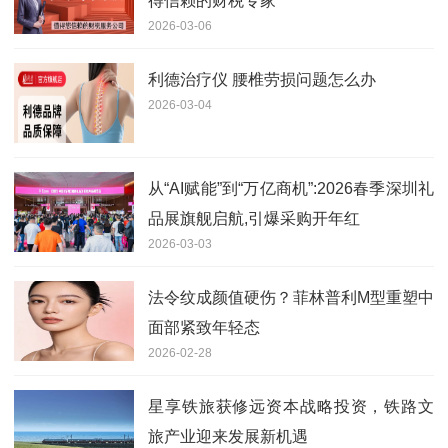
得信赖的财税专家
2026-03-06
利德治疗仪 腰椎劳损问题怎么办
2026-03-04
从“AI赋能”到“万亿商机”:2026春季深圳礼
品展旗舰启航,引爆采购开年红
2026-03-03
法令纹成颜值硬伤？菲林普利M型重塑中
面部紧致年轻态
2026-02-28
星享铁旅获修远资本战略投资，铁路文
旅产业迎来发展新机遇