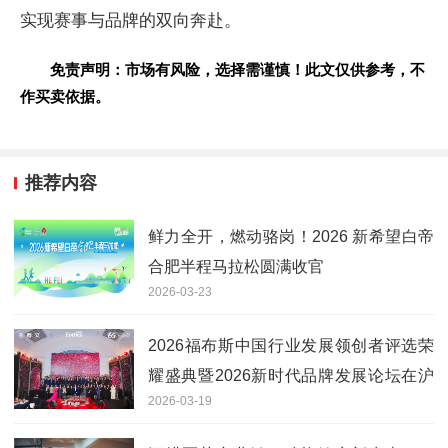
实现赛事与品牌的双向奔赴。
免责声明：市场有风险，选择需谨慎！此文仅供参考，不
作买卖依据。
推荐内容
鲜力全开，燃动骆岗！2026 新希望白帝
合肥半程马拉松圆满收官
2026-03-23
2026福布斯中国行业发展领创者评选荣
耀盛典暨2026新时代品牌发展论坛在沪
2026-03-19
隆重举行