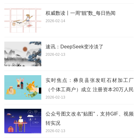
权威数读丨一周“靓”数_每日热闻
2026-02-14
速讯：DeepSeek变冷淡了
2026-02-13
实时焦点：彝良县张发旺石材加工厂
（个体工商户）成立 注册资本20万人民
2026-02-13
币
公众号图文改名“贴图”，支持GIF、视频
转实况
2026-02-13