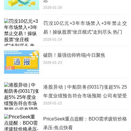
息
2026-01-26
罚没10亿元+3年市场禁入+3年禁止交
易！操纵股票“坐庄模式”走到尽头 热门
2026-01-24
破防！最强信仰坍塌|今日聚焦
2026-01-23
港股异动 | 中船防务(00317)涨超5% 25
年度业绩预告符合市场预期 公司有望受
2026-01-22
益船舶总装资产整合推进 今热点
PriceSeek重点提醒：BDO需求疲软价格
承压-焦点快看