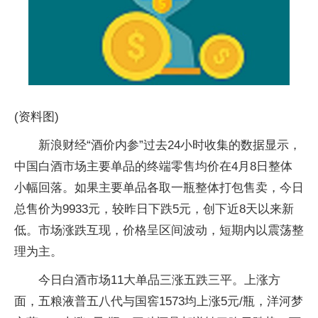
(资料图)
新浪财经“酒价内参”过去24小时收集的数据显示，
中国白酒市场主要单品的终端零售均价在4月8日整体
小幅回落。如果主要单品各取一瓶整体打包售卖，今日
总售价为9933元，较昨日下跌5元，创下近8天以来新
低。市场涨跌互现，价格呈区间波动，短期内以震荡整
理为主。
今日白酒市场11大单品三涨五跌三平。上涨方
面，五粮液普五八代与国窖1573均上涨5元/瓶，洋河梦