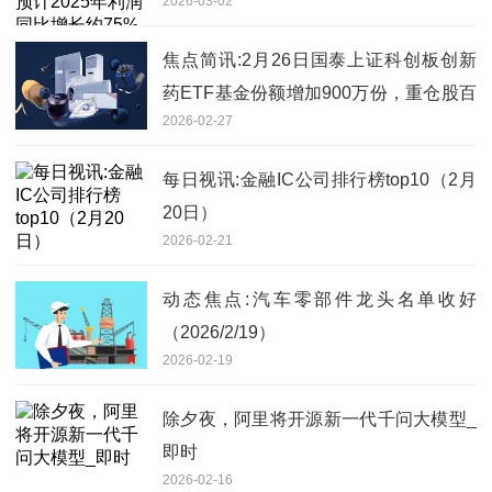
2026-03-02
至85%
焦点简讯:2月26日国泰上证科创板创新
药ETF基金份额增加900万份，重仓股百
2026-02-27
济神州、艾力斯、百利天恒
每日视讯:金融IC公司排行榜top10（2月
20日）
2026-02-21
动态焦点:汽车零部件龙头名单收好
（2026/2/19）
2026-02-19
除夕夜，阿里将开源新一代千问大模型_
即时
2026-02-16