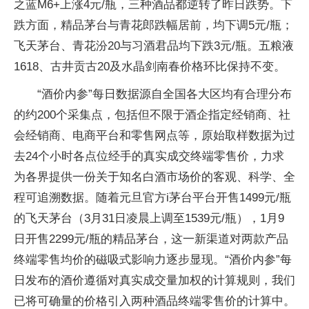
之蓝M6+上涨4元/瓶，三种酒品都逆转了昨日跌势。下
跌方面，精品茅台与青花郎跌幅居前，均下调5元/瓶；
飞天茅台、青花汾20与习酒君品均下跌3元/瓶。五粮液
1618、古井贡古20及水晶剑南春价格环比保持不变。
“酒价内参”每日数据源自全国各大区均有合理分布
的约200个采集点，包括但不限于酒企指定经销商、社
会经销商、电商平台和零售网点等，原始取样数据为过
去24个小时各点位经手的真实成交终端零售价，力求
为各界提供一份关于知名白酒市场价的客观、科学、全
程可追溯数据。随着元旦官方i茅台平台开售1499元/瓶
的飞天茅台（3月31日凌晨上调至1539元/瓶），1月9
日开售2299元/瓶的精品茅台，这一新渠道对两款产品
终端零售均价的磁吸式影响力逐步显现。“酒价内参”每
日发布的酒价遵循对真实成交量加权的计算规则，我们
已将可确量的价格引入两种酒品终端零售价的计算中。