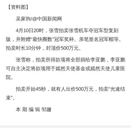
【资料图】
吴家驹/@中国新闻网
4月10日20时，张雪拍卖张雪机车夺冠车型复刻
版，并附赠“最快圈数”冠军奖杯、亲笔签名冠军帽等。
拍卖时长10分钟，封顶价500万元。
张雪称，拍卖所得款项将全部捐给李亚鹏，李亚鹏
可自主决定将款项用于嫣然天使基金或嫣然天使儿童医
院。
拍卖开始45秒，就有人出价500万元，拍卖“光速结
束”。
本 期 编 辑 邹姗