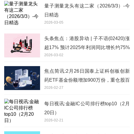
量子测量龙头有这二家（2026/3/3）-今
日精选
2026-03-05
头条焦点：港股异动 | 子不语(02420)涨
超17% 预计2025年利润同比增长约75%
2026-03-02
至85%
焦点简讯:2月26日国泰上证科创板创新
药ETF基金份额增加900万份，重仓股百
2026-02-27
济神州、艾力斯、百利天恒
每日视讯:金融IC公司排行榜top10（2月
20日）
2026-02-21