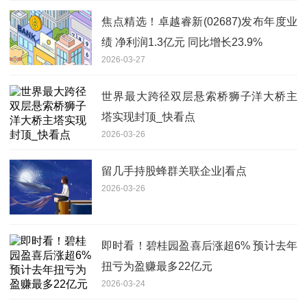
焦点精选！卓越睿新(02687)发布年度业
绩 净利润1.3亿元 同比增长23.9%
2026-03-27
世界最大跨径双层悬索桥狮子洋大桥主
塔实现封顶_快看点
2026-03-26
留几手持股蜂群关联企业|看点
2026-03-26
即时看！碧桂园盈喜后涨超6% 预计去年
扭亏为盈赚最多22亿元
2026-03-24