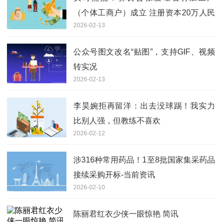
（个体工商户）成立 注册资本20万人民
2026-02-13
币
公众号图文改名“贴图”，支持GIF、视频
转实况
2026-02-13
李昊婉拒再留洋：出去没球踢！我实力
比别人强，但教练不喜欢
2026-02-12
涉316种常用药品！1至8批国家集采药品
接续采购开标-当前资讯
2026-02-10
陈丽君红衣少侠一眼惊艳 简讯