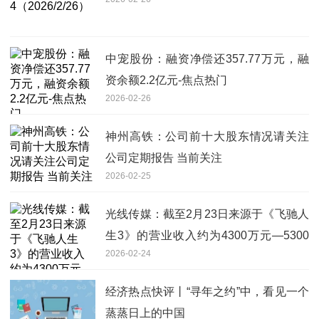
中宠股份：融资净偿还357.77万元，融
资余额2.2亿元-焦点热门
2026-02-26
神州高铁：公司前十大股东情况请关注
公司定期报告 当前关注
2026-02-25
光线传媒：截至2月23日来源于《飞驰人
生3》的营业收入约为4300万元—5300
2026-02-24
万元 每日热闻
经济热点快评丨“寻年之约”中，看见一个
蒸蒸日上的中国