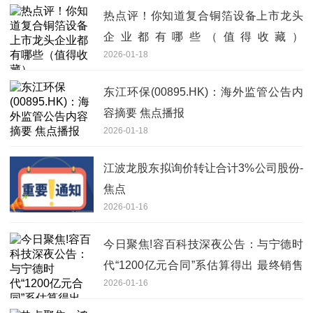
热点评！你知道复合铜箔设备上市龙头
企业都有哪些（值得收藏）
2026-01-18
（2026/1/16）
东江环保(00895.HK)：海外监管公告内
容摘要 焦点播报
2026-01-18
江波龙股东拟询价转让合计3%公司股份-
焦点
2026-01-16
今日聚焦!容百科技深夜公告：与宁德时
代“1200亿元合同”系估算得出 最终销售
2026-01-16
金额存在不确定性