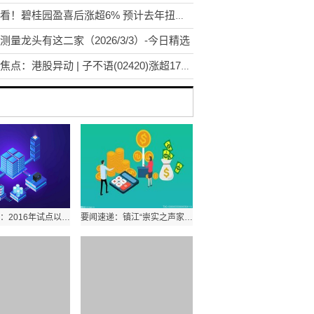
即时看！碧桂园盈喜后涨超6% 预计去年扭亏为盈赚最多22亿元
测量龙头有这二家（2026/3/3）-今日精选
头条焦点：港股异动 | 子不语(02420)涨超17% 预计2025年利润同比增长约75%至85%
国家医保局：2016年试点以来，长护险拉动社会资本投入相关产业超600亿元
要闻速递：镇江“崇实之声家长课堂”开讲！支招高中生构建高效“学习闭环”