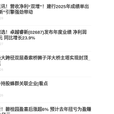
讯！营收净利“双增”！建行2025年成绩单出
新”引擎强劲带动
-28
选！卓越睿新(02687)发布年度业绩 净利润
元 同比增长23.9%
-27
最大跨径双层悬索桥狮子洋大桥主塔实现封顶_
点
-26
手持股蜂群关联企业|看点
-26
看！碧桂园盈喜后涨超6% 预计去年扭亏为盈赚