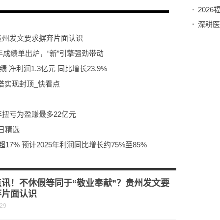
贵州发文要求摒弃片面认识
5年成绩单出炉，“新”引擎强劲带动
 净利润1.3亿元 同比增长23.9%
塔实现封顶_快看点
年扭亏为盈赚最多22亿元
今日精选
涨超17% 预计2025年利润同比增长约75%至85%
焦点简讯:2月26日国泰上证科创板创新药ETF基金份额增加900万份，重仓股百济神州、艾力斯、百利天恒
20日）
点讯！不休假等同于“敬业奉献”？贵州发文要
弃片面认识
-29