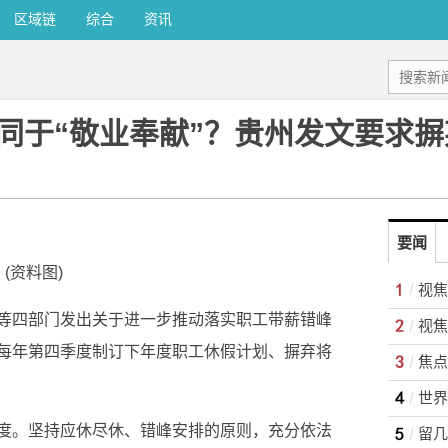
区域链
综合
资讯
同于“敬业奉献”？贵州发文要求
要闻
(资料图)
等四部门发出关于进一步推动落实职工带薪错峰
每年第四季度制订下年度职工休假计划、摒弃将
。
度。坚持应休尽休、错峰安排的原则，充分依法
留几