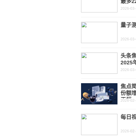
最多2
2026-03
量子测
2026-03
头条焦
202
2026-03
焦点简
份额增
天恒
2026-02
每日视
2026-02