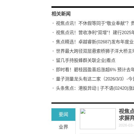
相关新闻
视焦点讯！不休假等同于“敬业奉献”？
视焦点讯！营收净利“双增”！建行202
焦点精选！卓越睿新(02687)发布年度业绩
世界最大跨径双层悬索桥狮子洋大桥主
留几手持股蜂群关联企业|看点
即时看！碧桂园盈喜后涨超6% 预计去
量子测量龙头有这二家（2026/3/3）-
头条焦点：港股异动 | 子不语(02420)
每日视讯:金融IC公司排行榜top10（2月
视焦
要闻
求摒
2026-03
业界