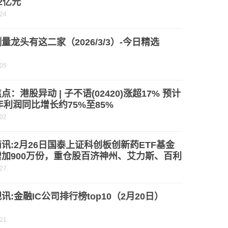
2亿元
-24
量龙头有这二家（2026/3/3）-今日精选
-05
点：港股异动 | 子不语(02420)涨超17% 预计
5年利润同比增长约75%至85%
-02
讯:2月26日国泰上证科创板创新药ETF基金
加900万份，重仓股百济神州、艾力斯、百利
-27
讯:金融IC公司排行榜top10（2月20日）
-21