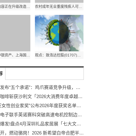
焦点信息:内容正在升级改造，请稍后再试！
农村成年无业重度残疾人可参照“单人户”提出低保申请
今日视点:中银资产、上海国投先导成立私募投资基金，出资额26.7亿元
观点：致浩达控股(01707)：针对附属公司的清盘呈请聆讯押后至4月13日
荐
亚玛亚发布“五个承诺”：鸡爪赛道竞争升级，信任成为新战场
澜江记咖啡斩获沙利文「2026大消费年度卓越连锁品牌」奖，以品质与创新领跑咖啡赛道
“卡地亚女性创业家奖”公布2026年度获奖名单， 同步开启2027 年活动招募
广芯微电子联手英诺赛科突破高速电机控制边界：100KHz双频同步，实测超25万转稳定运行
文旅大爆发!盘点4月深圳礼品家居展「七大文创IP礼品黄金赛道」!
鲜力全开，燃动骆岗！2026 新希望白帝合肥半程马拉松圆满收官