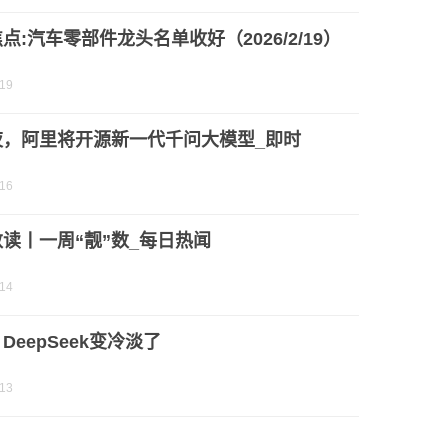
点:汽车零部件龙头名单收好（2026/2/19）
-19
夜，阿里将开源新一代千问大模型_即时
-16
读丨一周“靓”数_每日热闻
-14
DeepSeek变冷淡了
-13