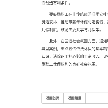
假创造有利条件。
要鼓励职工在非传统旅游旺季安排
灵活安排，推动带薪年休假与婚丧假、
儿假制度，鼓励夫妻共享育儿假等。
此外，在营造社会氛围方面，通知
典型案例，重点宣传依法休假的基本精
认识，消除职工担心影响工资收入、评
重职工休假权利的良好社会氛围。
标签：
企业
计划
单位
部门
审批
机关
贵州
返回首页
返回频道