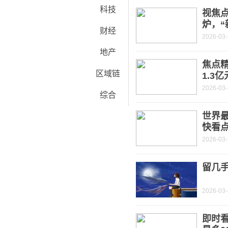
科技
视焦点
炉，“
财经
2026-03
地产
焦点精
区域链
1.3亿
2026-03
综合
世界
快看
2026-03
留几
2026-03
即时