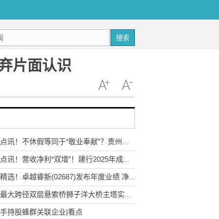
搜索
摒弃片面认识
视焦点讯！不休假等同于“敬业奉献”？贵州发文要求摒弃片面认识
视焦点讯！营收净利“双增”！建行2025年成绩单出炉，“新”引擎强劲带动
焦点精选！卓越睿新(02687)发布年度业绩 净利润1.3亿元 同比增长23.9%
世界最大跨径双层悬索桥狮子洋大桥主塔实现封顶_快看点
手持股蜂群关联企业|看点