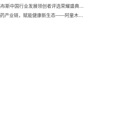
2026福布斯中国行业发展领创者评选荣耀盛典暨2026新时代品牌发展论坛在沪隆重举行
深耕医药产业链，赋能健康新生态——阿童木云药以诚信与创新铸就行业标杆