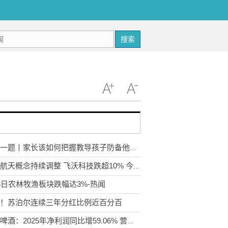
搜索
每日一题丨家长该如何把握教导孩子防备他人的尺度？
商业航天概念持续调整 飞沃科技跌超10% 今日精选
3日农林牧渔板块跌幅达3%-热闻
！苏泊尔连续三年分红比例近百分百
燕京啤酒：2025年净利润同比增59.06% 营收、利润等创历史新高_今日报