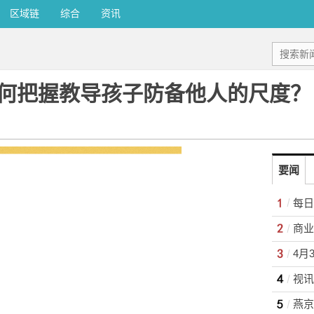
区域链
综合
资讯
何把握教导孩子防备他人的尺度？
要闻
4月
视讯