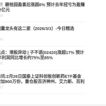
看！碧桂园盈喜后涨超6% 预计去年扭亏为盈赚
2亿元
-24
量龙头有这二家（2026/3/3）-今日精选
-05
点：港股异动 | 子不语(02420)涨超17% 预计
5年利润同比增长约75%至85%
-02
讯:2月26日国泰上证科创板创新药ETF基金
加900万份，重仓股百济神州、艾力斯、百利
-27