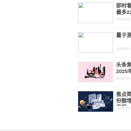
即时
最多2
2026-03
量子测
2026-03
头条焦
202
2026-03
焦点简
份额增
天恒
2026-02