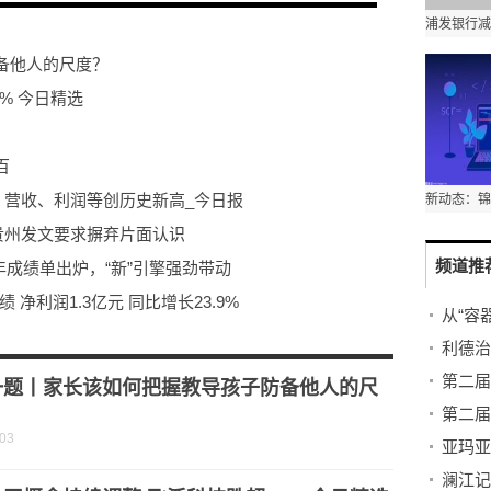
备他人的尺度？
% 今日精选
百
6% 营收、利润等创历史新高_今日报
贵州发文要求摒弃片面认识
频道推
5年成绩单出炉，“新”引擎强劲带动
 净利润1.3亿元 同比增长23.9%
塔实现封顶_快看点
利德治
一题丨家长该如何把握教导孩子防备他人的尺
-03