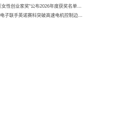
“卡地亚女性创业家奖”公布2026年度获奖名单， 同步开启2027 年活动招募
广芯微电子联手英诺赛科突破高速电机控制边界：100KHz双频同步，实测超25万转稳定运行