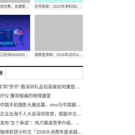
浦发银行减员控费，关键管理人员一年领取薪酬900万元
先导智能：2025年净利润15.64亿元
新动态：锦江在线(600650.SH)：2025年净利润同比下滑27.81%
国家医保局：2016年试点以来，长护险拉动社会资本投入相关产业超600亿元
荐
从“容器”到“货币”:看深圳礼品包装展如何重塑品牌与消费者的连接
疗仪 腰背酸痛的物理康复
第二届中国手机摄影大展启幕，vivo与中国摄协共促新时代移动影像创作
第二届企业出海千人大会深圳收官，赋能中企远航！
亚玛亚发布“五个承诺”：鸡爪赛道竞争升级，信任成为新战场
澜江记咖啡斩获沙利文「2026大消费年度卓越连锁品牌」奖，以品质与创新领跑咖啡赛道