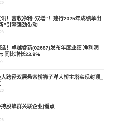
-29
讯！营收净利“双增”！建行2025年成绩单出
新”引擎强劲带动
-28
选！卓越睿新(02687)发布年度业绩 净利润
元 同比增长23.9%
-27
最大跨径双层悬索桥狮子洋大桥主塔实现封顶_
点
-26
手持股蜂群关联企业|看点
-26