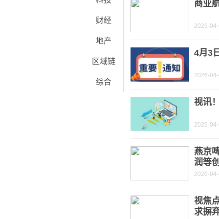
商业航
财经
2026-04
地产
4月3
区域链
2026-04
综合
视讯
2026-04
燕京啤
润等
2026-04
视焦
求摒