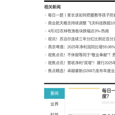
相关新闻
每日一题丨家长该如何把握教导孩子防
商业航天概念持续调整 飞沃科技跌超10
4月3日农林牧渔板块跌幅达3%-热闻
视讯！苏泊尔连续三年分红比例近百分
燕京啤酒：2025年净利润同比增59.0
视焦点讯！不休假等同于“敬业奉献”？
视焦点讯！营收净利“双增”！建行202
焦点精选！卓越睿新(02687)发布年度业绩
世界最大跨径双层悬索桥狮子洋大桥主
留几手持股蜂群关联企业|看点
每日
要闻
度？
2026-04
业界
科技