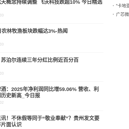
天概念持续调整 飞沃科技跌超10% 今日精选
-03
日农林牧渔板块跌幅达3%-热闻
-03
！苏泊尔连续三年分红比例近百分百
-03
酒：2025年净利润同比增59.06% 营收、利
创历史新高_今日报
-02
点讯！不休假等同于“敬业奉献”？贵州发文要
弃片面认识