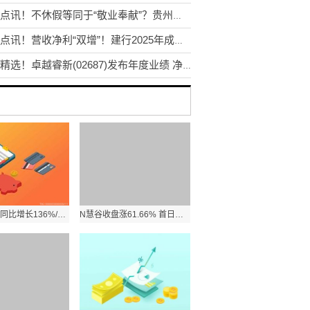
视焦点讯！不休假等同于“敬业奉献”？贵州发文要求摒弃片面认识
视焦点讯！营收净利“双增”！建行2025年成绩单出炉，“新”引擎强劲带动
焦点精选！卓越睿新(02687)发布年度业绩 净利润1.3亿元 同比增长23.9%
当前聚焦：同比增长136%/蔚来ES9将于4月9日亮相 蔚来公司3月交付35,486台
N慧谷收盘涨61.66% 首日成交14.74亿元