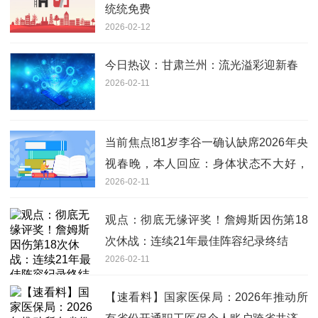
统统免费
2026-02-12
今日热议：甘肃兰州：流光溢彩迎新春
2026-02-11
当前焦点!81岁李谷一确认缺席2026年央
视春晚，本人回应：身体状态不大好，
2026-02-11
实在无法登台
观点：彻底无缘评奖！詹姆斯因伤第18
次休战：连续21年最佳阵容纪录终结
2026-02-11
【速看料】国家医保局：2026年推动所