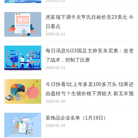
2026-01-22
杰富瑞下调卡夫亨氏目标价至23美元 今
日看点
2026-01-21
每日讯息!U23国足主帅安东尼奥：改变
了战术，控制了比赛
2026-01-21
今日快看!比上年多卖100多万头 结果还
由盈转亏？生猪价格下滑较大 新五丰预
2026-01-20
亏至少7亿元
装饰品企业名单（1月19日）
2026-01-19