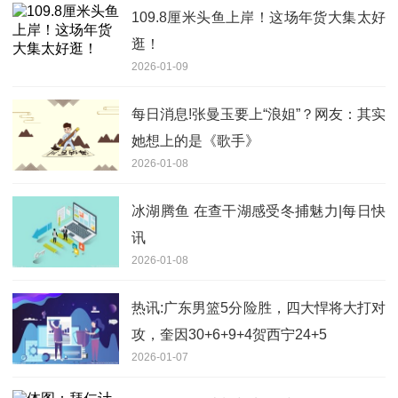
109.8厘米头鱼上岸！这场年货大集太好
逛！
2026-01-09
每日消息!张曼玉要上“浪姐”？网友：其实
她想上的是《歌手》
2026-01-08
冰湖腾鱼 在查干湖感受冬捕魅力|每日快
讯
2026-01-08
热讯:广东男篮5分险胜，四大悍将大打对
攻，奎因30+6+9+4贺西宁24+5
2026-01-07