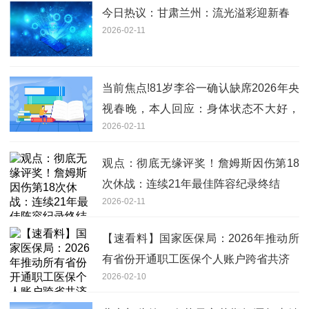
今日热议：甘肃兰州：流光溢彩迎新春
2026-02-11
当前焦点!81岁李谷一确认缺席2026年央
视春晚，本人回应：身体状态不大好，
2026-02-11
实在无法登台
观点：彻底无缘评奖！詹姆斯因伤第18
次休战：连续21年最佳阵容纪录终结
2026-02-11
【速看料】国家医保局：2026年推动所
有省份开通职工医保个人账户跨省共济
2026-02-10