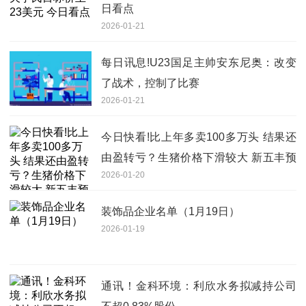
日看点
2026-01-21
每日讯息!U23国足主帅安东尼奥：改变
了战术，控制了比赛
2026-01-21
今日快看!比上年多卖100多万头 结果还
由盈转亏？生猪价格下滑较大 新五丰预
2026-01-20
亏至少7亿元
装饰品企业名单（1月19日）
2026-01-19
通讯！金科环境：利欣水务拟减持公司