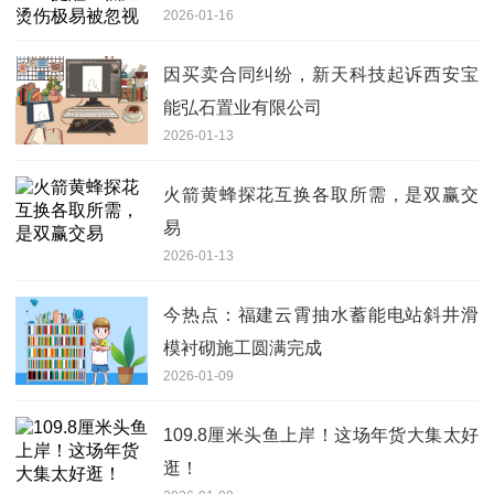
2026-01-16
因买卖合同纠纷，新天科技起诉西安宝
能弘石置业有限公司
2026-01-13
火箭黄蜂探花互换各取所需，是双赢交
易
2026-01-13
今热点：福建云霄抽水蓄能电站斜井滑
模衬砌施工圆满完成
2026-01-09
109.8厘米头鱼上岸！这场年货大集太好
逛！