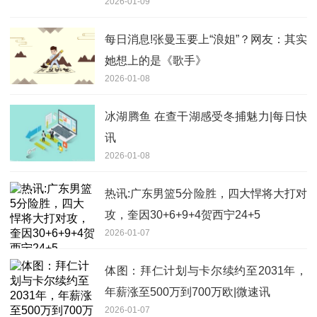
2026-01-09
每日消息!张曼玉要上“浪姐”？网友：其实
她想上的是《歌手》
2026-01-08
冰湖腾鱼 在查干湖感受冬捕魅力|每日快
讯
2026-01-08
热讯:广东男篮5分险胜，四大悍将大打对
攻，奎因30+6+9+4贺西宁24+5
2026-01-07
体图：拜仁计划与卡尔续约至2031年，
年薪涨至500万到700万欧|微速讯
2026-01-07