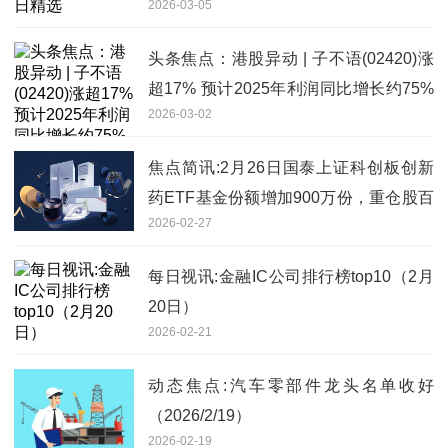
2026-03-05
头条焦点：港股异动 | 子不语(02420)涨
超17% 预计2025年利润同比增长约75%
2026-03-02
至85%
焦点简讯:2月26日国泰上证科创板创新
药ETF基金份额增加900万份，重仓股百
2026-02-27
济神州、艾力斯、百利天恒
每日视讯:金融IC公司排行榜top10（2月
20日）
2026-02-21
动态焦点:汽车零部件龙头名单收好
（2026/2/19）
2026-02-19