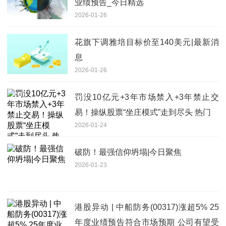
业绩预告_今日精选
2026-01-26
花旗下调雅培目标价至140美元|最新消
息
2026-01-26
罚没10亿元+3年市场禁入+3年禁止交
易！操纵股票“坐庄模式”走到尽头 热门
2026-01-24
破防！最强信仰坍塌|今日聚焦
2026-01-23
港股异动 | 中船防务(00317)涨超5% 25
年度业绩预告符合市场预期 公司有望受