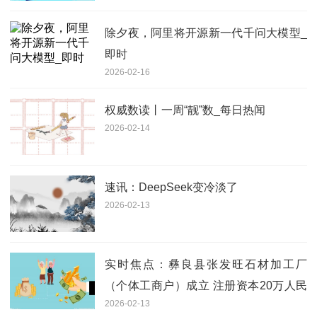
除夕夜，阿里将开源新一代千问大模型_
即时
2026-02-16
权威数读丨一周“靓”数_每日热闻
2026-02-14
速讯：DeepSeek变冷淡了
2026-02-13
实时焦点：彝良县张发旺石材加工厂
（个体工商户）成立 注册资本20万人民
2026-02-13
币