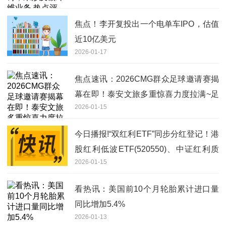
焦点！李开复投出一个电单车IPO，估值
近10亿美元
2026-01-17
焦点速讯：2026CMG群众足球邀请赛揭
幕在即！泰安文旅多重惊喜力度拉满~足
2026-01-15
球热战+文旅厚礼，你的下一站旅行已
获“助攻”
今日播报!“双红利ETF”同步分红登记！港
股红利低波ETF(520550)、中证红利质
2026-01-15
量ETF(159209)本月分红开启
看热讯：美国前10个月轮胎累计进口量
同比增加5.4%
2026-01-13