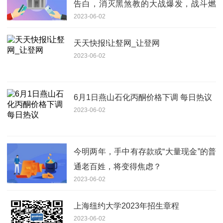
告白，消灭黑煞教的大战爆发，战斗燃
2023-06-02
爆
天天快报!让豋网_让登网
2023-06-02
6月1日燕山石化丙酮价格下调 每日热议
2023-06-02
今明两年，手中有存款或“大量现金”的普
通老百姓，将变得焦虑？
2023-06-02
上海纽约大学2023年招生章程
2023-06-02