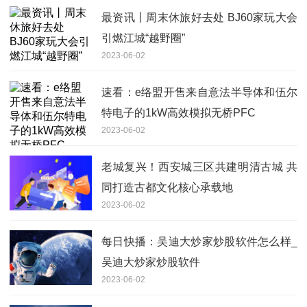
最资讯丨周末休旅好去处 BJ60家玩大会
引燃江城“越野圈”
2023-06-02
速看：e络盟开售来自意法半导体和伍尔
特电子的1kW高效模拟无桥PFC
2023-06-02
老城复兴！西安城三区共建明清古城 共
同打造古都文化核心承载地
2023-06-02
每日快播：吴迪大炒家炒股软件怎么样_
吴迪大炒家炒股软件
2023-06-02