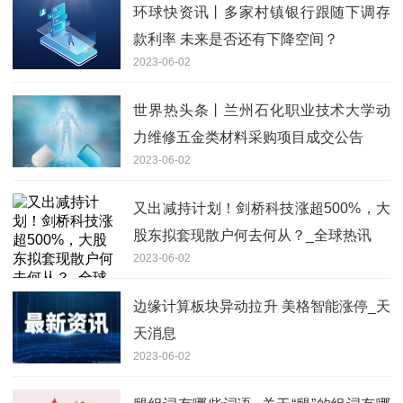
环球快资讯丨多家村镇银行跟随下调存
款利率 未来是否还有下降空间？
2023-06-02
世界热头条丨兰州石化职业技术大学动
力维修五金类材料采购项目成交公告
2023-06-02
又出减持计划！剑桥科技涨超500%，大
股东拟套现散户何去何从？_全球热讯
2023-06-02
边缘计算板块异动拉升 美格智能涨停_天
天消息
2023-06-02