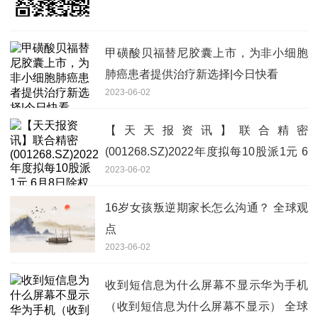
甲磺酸贝福替尼胶囊上市，为非小细胞
肺癌患者提供治疗新选择|今日快看
2023-06-02
【天天报资讯】联合精密
(001268.SZ)2022年度拟每10股派1元 6
2023-06-02
月8日除权除息
16岁女孩叛逆期家长怎么沟通？ 全球观
点
2023-06-02
收到短信息为什么屏幕不显示华为手机
（收到短信息为什么屏幕不显示） 全球