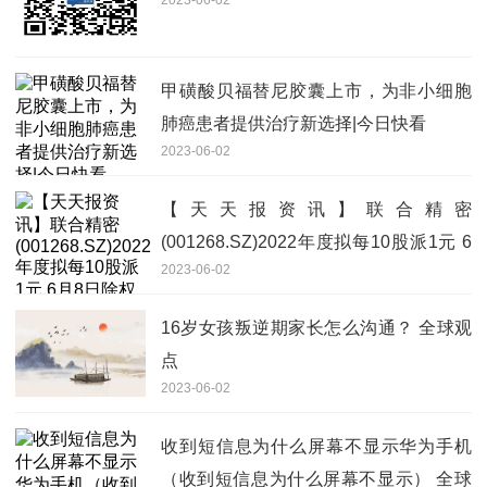
甲磺酸贝福替尼胶囊上市，为非小细胞
肺癌患者提供治疗新选择|今日快看
2023-06-02
【天天报资讯】联合精密
(001268.SZ)2022年度拟每10股派1元 6
2023-06-02
月8日除权除息
16岁女孩叛逆期家长怎么沟通？ 全球观
点
2023-06-02
收到短信息为什么屏幕不显示华为手机
（收到短信息为什么屏幕不显示） 全球