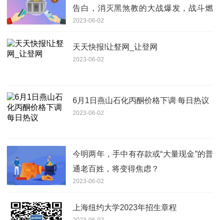
告白，消灭黑煞教的大战爆发，战斗燃
2023-06-02
爆
天天快报!让豋网_让登网
2023-06-02
6月1日燕山石化丙酮价格下调 每日热议
2023-06-02
今明两年，手中有存款或“大量现金”的普
通老百姓，将变得焦虑？
2023-06-02
上海纽约大学2023年招生章程
2023-06-02