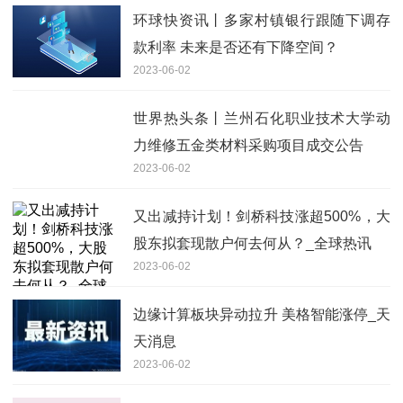
环球快资讯丨多家村镇银行跟随下调存
款利率 未来是否还有下降空间？
2023-06-02
世界热头条丨兰州石化职业技术大学动
力维修五金类材料采购项目成交公告
2023-06-02
又出减持计划！剑桥科技涨超500%，大
股东拟套现散户何去何从？_全球热讯
2023-06-02
边缘计算板块异动拉升 美格智能涨停_天
天消息
2023-06-02