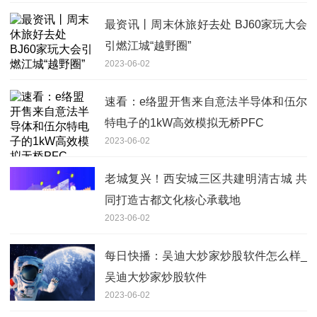
最资讯丨周末休旅好去处 BJ60家玩大会
引燃江城“越野圈”
2023-06-02
速看：e络盟开售来自意法半导体和伍尔
特电子的1kW高效模拟无桥PFC
2023-06-02
老城复兴！西安城三区共建明清古城 共
同打造古都文化核心承载地
2023-06-02
每日快播：吴迪大炒家炒股软件怎么样_
吴迪大炒家炒股软件
2023-06-02