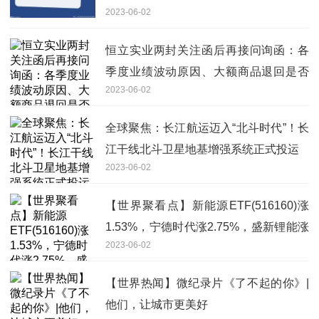
2023-06-02
恒立实业两封关注函后再接问询函：各
季度业绩波动原因、大额商品退回是否
2023-06-02
合理等受关注
全球聚焦：长江航运迈入“北斗时代”！长
江干线北斗卫星地基增强系统正式投运
2023-06-02
【世界聚看点】新能源ETF(516160)涨
1.53%，宁德时代涨2.75%，盛新锂能涨
2023-06-02
6.99%
【世界热闻】微纪录片《了不起的你》|
他们，让城市更美好