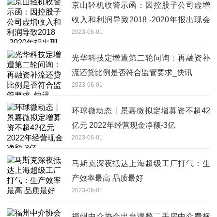
京山轻机收警示函：因控股子公司虚增
收入和利润导致2018 -2020年报出现会
2023-06-01
计差错-环球今日讯
光华科技定增遭第二轮问询：再融资补
流还贷比例是否符合监管要求_快讯
2023-06-01
环球微动态丨景嘉微拟定增募资不超42
亿元 2022年经营现金净额-3亿
2023-06-01
马斯克深夜抵达上海超级工厂打气：生
产效率最高 品质最好
2023-06-01
福州中介协会出台调整二手房中介费标