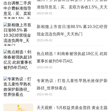
准指导意见：买、卖双方各收1.5%_天天
2023-06-01
简讯
新相微上市首日涨88.5% 募10.3亿经营
现金流连负两年_天天热门
2023-06-01
焦点精选！剑南春被强执超18亿元 此前
董事长被判5年罚4亿
2023-06-01
专家热议：打造儿童性早熟长效保护新
路径_世界快看点
2023-06-01
天天观察：5月权益类基金普跌 黄金主题