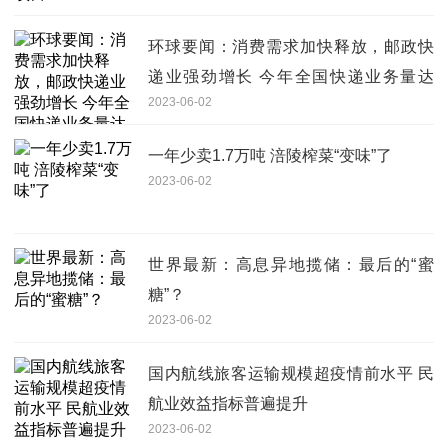
环球要闻：消费需求加快释放，邮政快
递业强劲增长 今年全国快递业务量达
2023-06-02
500亿件
一年少卖1.7万吨 涪陵榨菜“变味”了
2023-06-02
世界最新：高息异地揽储：最后的“蜜
糖”？
2023-06-02
国内航线旅客运输规模超疫情前水平 民
航业效益指标普遍提升
2023-06-02