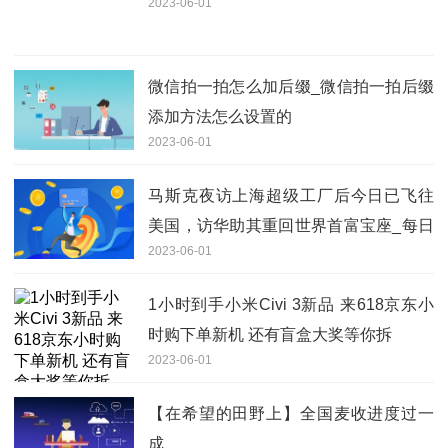
2023-06-01
微信拍一拍怎么加后缀_微信拍一拍后缀
添加方法怎么设置的
2023-06-01
马斯克夜访上海超级工厂后今日已飞往
美国，访华助其重回世界首富宝座_每日
2023-06-01
消息
1小时到手小米Civi 3新品 来618京东小
时购下单新机 还有盲盒大奖等你拆
2023-06-01
【在希望的田野上】全国麦收进度过一
成