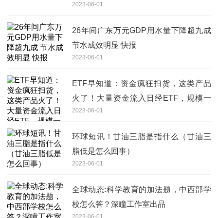
2023-06-01
26年间广东万元GDP用水量下降超九成
节水成效明显 快报
2023-06-01
ETF早知道：资金疯狂扫货，这类产品
火了！大量资金流入日经ETF，规模一
2023-06-01
周涨35%！多只港股ETF份额创年内新
高
环球短讯！甘油三脂是指什么（甘油三
脂低是怎么回事）
2023-06-01
全球动态:科学教育的加法题，中西部学
校怎么答？深瞳工作室出品
2023-06-01