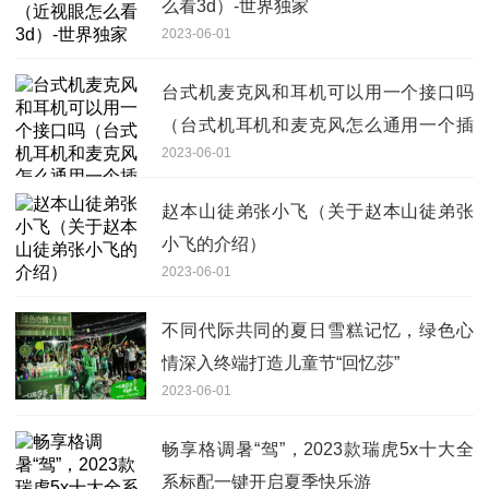
么看3d）-世界独家
2023-06-01
台式机麦克风和耳机可以用一个接口吗
（台式机耳机和麦克风怎么通用一个插
2023-06-01
孔） 环球新视野
赵本山徒弟张小飞（关于赵本山徒弟张
小飞的介绍）
2023-06-01
不同代际共同的夏日雪糕记忆，绿色心
情深入终端打造儿童节“回忆莎”
2023-06-01
畅享格调暑“驾”，2023款瑞虎5x十大全
系标配一键开启夏季快乐游