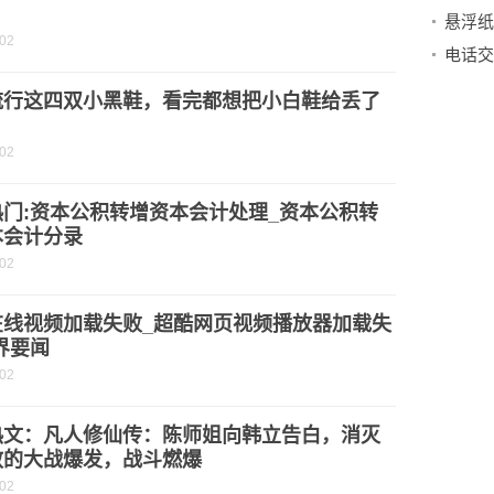
-02
电话交
流行这四双小黑鞋，看完都想把小白鞋给丢了
-02
热门:资本公积转增资本会计处理_资本公积转
本会计分录
-02
在线视频加载失败_超酷网页视频播放器加载失
界要闻
-02
热文：凡人修仙传：陈师姐向韩立告白，消灭
教的大战爆发，战斗燃爆
-02