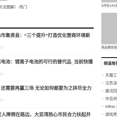
折法图解）-热门
）
争兵种合成大全）-环球观点
静步）
山市集贤县：“三个提升”打造优化营商环境新
-02
属电池：锂离子电池的可行的替代品_当前快播
频道推
-02
：还需要再赢三场 无论如何都要为之拼尽全力
中百供
-02
岁老人摔倒在路边，大亚湾热心市民合力扶起并
调戏男