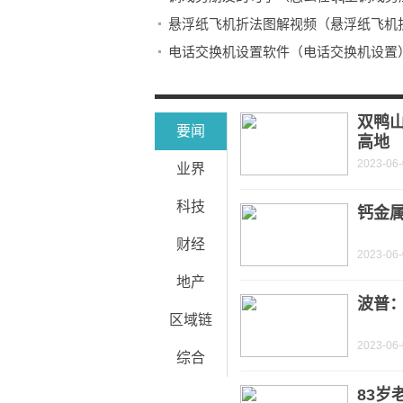
悬浮纸飞机折法图解视频（悬浮纸飞机
电话交换机设置软件（电话交换机设置
军团战争兵种大全图鉴2020（军团战
彩虹六号怎么静音走路（彩虹六号怎么
双鸭
要闻
高地
2023-06
业界
科技
钙金
财经
2023-06
地产
波普
区域链
2023-06
综合
83