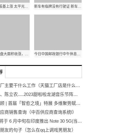
5月份14%股基上涨 太平光大保德信等产品领涨
新车有临牌没有行驶证 新车有临牌没有行驶证可以上高速吗|精彩看点
商品期货收盘大面积收涨，棉花、铁矿石涨超5%，纯碱、焦煤、尿素涨超3% 环球快资讯
今日中国邮政银行中午休息吗?_邮政银行中午休息吗 每日热门
荐
天猫工厂主要干什么工作（天猫工厂店是什么意思）-当前聚焦
汪苏泷、陈立农.....2023甜啦啦龙湖音乐节阵容官宣
盛况回顾 | 首届「智愈之境」特展 多维聚势赋能品牌共享共赢
应商销售查询（中百供应商查询系统l）
Infinix 将于 6 月中旬在印度推出 Note 30 5G|当前时讯
朋友的句子（怎么在qq上调戏男朋友）