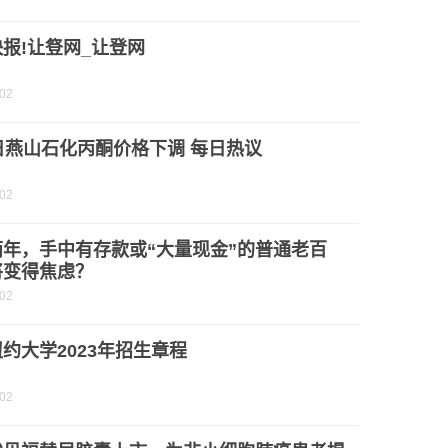
报!让豋网_让登网
-02
日燕山石化丙酮价格下调 每日热议
-02
两年，手中有存款或“大量现金”的普通老百
将变得焦虑？
-02
约大学2023年招生章程
-02