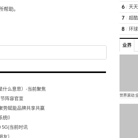
所帮助。
业界
是什么意思）-当前聚焦
音乐节阵容官宣
维聚势赋能品牌共享共赢
统l）
30 5G|当前时讯
朋友）