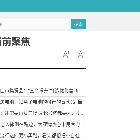
搜索
当前聚焦
双鸭山市集贤县：“三个提升”打造优化营商环境新高地
钙金属电池：锂离子电池的可行的替代品_当前快播
波普：还需要再赢三场 无论如何都要为之拼尽全力
83岁老人摔倒在路边，大亚湾热心市民合力扶起并报警
今春流行这四双小黑鞋，看完都想把小白鞋给丢了