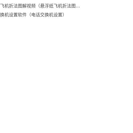
悬浮纸飞机折法图解视频（悬浮纸飞机折法图解）-热门
换机设置软件（电话交换机设置）