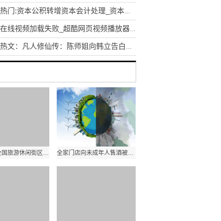
天天热门:资本公积转增资本会计处理_资本公积转增资本会计分录
超酷在线视频加载失败_超酷网页视频播放器加载失败-世界要闻
环球热文：凡人修仙传：陈师姐向韩立告白，消灭黑煞教的大战爆发，战斗燃爆
世界滚动:全国旅游休闲街区创新发展交流活动在海口举办
全家门店向未成年人售酒被罚8000元