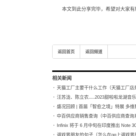
本文到此分享完毕，希望对大家有
标签：
返回首页
返回频道
相关新闻
天猫工厂主要干什么工作（天猫工厂店
汪苏泷、陈立农.....2023甜啦啦龙湖
盛况回顾 | 首届「智愈之境」特展 多
中百供应商销售查询（中百供应商查询系
Infinix 将于 6 月中旬在印度推出 Note 
调戏男朋友的句子（怎么在qq上调戏男