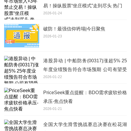
易！操纵股票“坐庄模式”走到尽头 热门
2026-01-24
破防！最强信仰坍塌|今日聚焦
2026-01-23
港股异动 | 中船防务(00317)涨超5% 25
年度业绩预告符合市场预期 公司有望受
2026-01-22
益船舶总装资产整合推进 今热点
PriceSeek重点提醒：BDO需求疲软价格
承压-焦点快看
2026-01-21
全国大学生滑雪挑战赛总决赛在松花湖