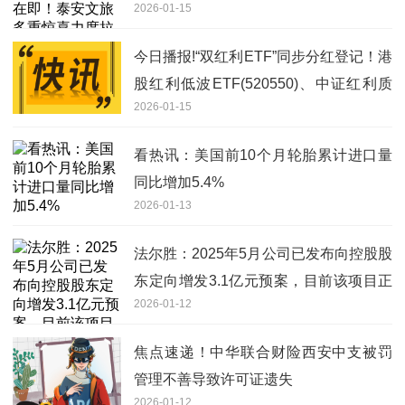
2026-01-15
球热战+文旅厚礼，你的下一站旅行已
获“助攻”
今日播报!“双红利ETF”同步分红登记！港
股红利低波ETF(520550)、中证红利质
2026-01-15
量ETF(159209)本月分红开启
看热讯：美国前10个月轮胎累计进口量
同比增加5.4%
2026-01-13
法尔胜：2025年5月公司已发布向控股股
东定向增发3.1亿元预案，目前该项目正
2026-01-12
在推进中
焦点速递！中华联合财险西安中支被罚
管理不善导致许可证遗失
2026-01-12