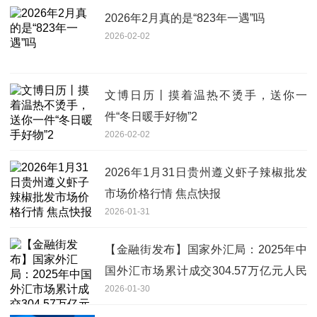
2026年2月真的是“823年一遇”吗
2026-02-02
文博日历丨摸着温热不烫手，送你一
件“冬日暖手好物”2
2026-02-02
2026年1月31日贵州遵义虾子辣椒批发
市场价格行情 焦点快报
2026-01-31
【金融街发布】国家外汇局：2025年中
国外汇市场累计成交304.57万亿元人民
2026-01-30
币