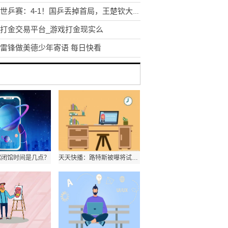
德班世乒赛：4-1！国乒丢掉首局，王楚钦大获全胜，再战日本名将 报道
打金交易平台_游戏打金现实么
雷锋做美德少年寄语 每日快看
馆闭馆时间是几点？
天天快播：路特斯被曝将试驾车当新车交付 车主：有全部证据 索赔385万