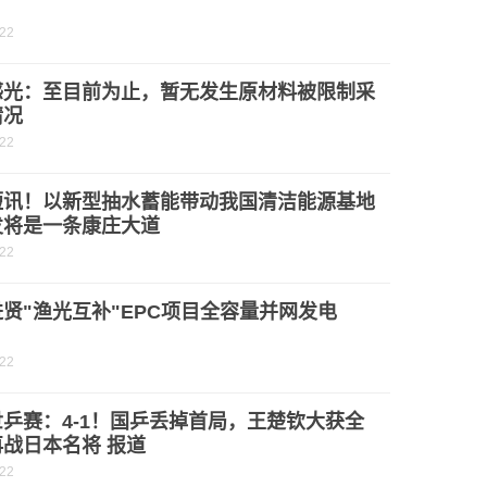
-22
感光：至目前为止，暂无发生原材料被限制采
情况
-22
短讯！以新型抽水蓄能带动我国清洁能源基地
发将是一条康庄大道
-22
贤"渔光互补"EPC项目全容量并网发电
-22
乒赛：4-1！国乒丢掉首局，王楚钦大获全
战日本名将 报道
-22