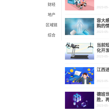
财经
2023-05
地产
容大
区域链
购的
2023-05
综合
当前
化开
2023-05
江西进
2023-05
德班世
胜，再
2023-05