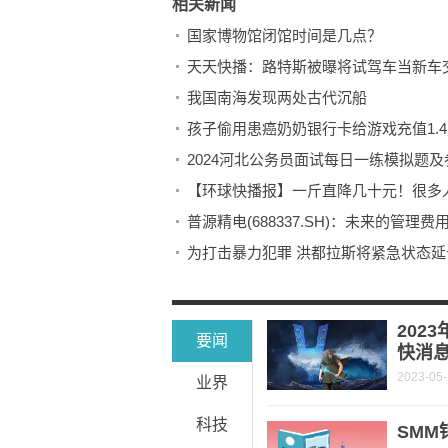
相关新闻
国家博物馆闭馆时间是几点？
天天快播：路特斯被曝将试驾车当新车交
我国南海发现两处古代沉船
孩子偷用患癌奶奶银行卡给游戏充值1.
2024河北公务员面试每日一练模拟题及参考答
【环球快播报】一斤直降几十元！很多
普源精电(688337.SH)：未来的管理
为打击暴力犯罪 洪都拉斯将紧急状态延
京津冀“瓣瓣同心” 呵护碧水蓝天
经纬恒润：5月19日获融资买入156.57
202
要闻
快消
2023-05
业界
科技
SMM