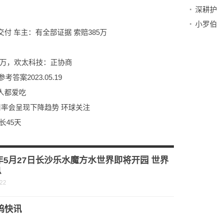
付 车主：有全部证据 索赔385万
4万，欢太科技：正协商
案2023.05.19
人都爱吃
费用率会呈现下降趋势 环球关注
长45天
万元，占当日流入资金比例8.13%
3年5月27日长沙乐水魔方水世界即将开园 世界
息
-22
钨快讯