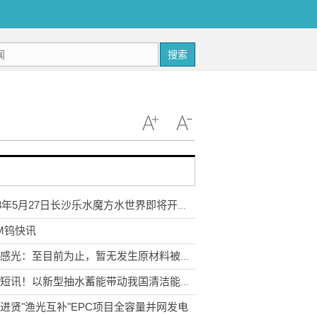
搜索
2023年5月27日长沙乐水魔方水世界即将开园 世界快消息
M钨快讯
容大感光：至目前为止，暂无发生原材料被限制采购的情况
当前短讯！以新型抽水蓄能带动我国清洁能源基地化开发将是一条康庄大道
进贤"渔光互补"EPC项目全容量并网发电