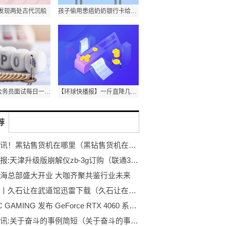
发现两处古代沉船
孩子偷用患癌奶奶银行卡给游戏充值1.4万，欢太科技：正协商
2024河北公务员面试每日一练模拟题及参考答案2023.05.19
【环球快播报】一斤直降几十元！很多人都爱吃
荐
全球通讯！黑钻售货机在哪里（黑钻售货机在哪？）
全球快报:天津升级版崩解仪zb-3g订购（联通3g升级4g）
海总部盛大开业 大咖齐聚共鉴行业未来
快看点丨久石让在武道馆迅雷下载（久石让在武道馆）
ZOTAC GAMING 发布 GeForce RTX 4060 系列|全球快报
天天简讯:关于奋斗的事例简短（关于奋斗的事例）