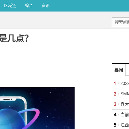
区域链
综合
资讯
是几点？
要闻
SM
江西