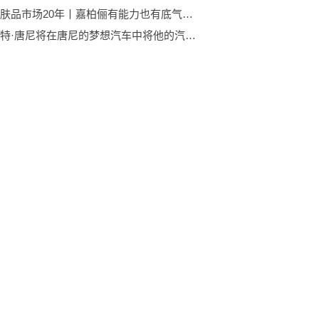
深耕护肤品市场20年丨嘉柏俪有能力也有底气让你成功
小罗伯特·唐尼将在唐尼的梦想汽车中将他的汽车系列变成绿色_今日热搜