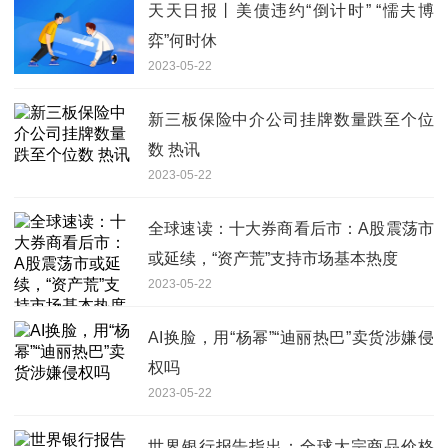
天天日报丨美债违约“倒计时” “懦夫博
弈”何时休
2023-05-22
新三板保险中介公司挂牌数量跌至个位
数 热讯
2023-05-22
全球速读：十大券商看后市：A股震荡市
或延续，“资产荒”支持市场基本热度
2023-05-22
AI换脸，用“杨幂”“迪丽热巴”卖货涉嫌侵
权吗
2023-05-22
世界银行报告指出：全球大宗商品价格