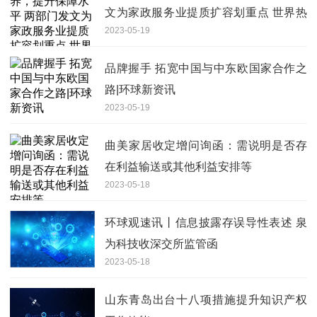
文为家政服务业提质扩容划重点 世界热
2023-05-19
议
品牌握手 拓宽中国与中东欧国家合作之
路|环球新资讯
2023-05-19
曲美家居收定增问询函：需说明是否存
在利益输送或其他利益安排等
2023-05-18
环球观速讯丨信息披露存误导性表述 泉
为科技收深交所监管函
2023-05-18
山东青岛出台十八项措施提升知识产权