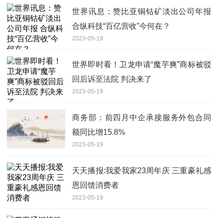
世界讯息：赞比亚铜钴矿淡出公司年报
合纵科技“百亿营收”今何在？
2023-05-19
世界即时看！卫龙申请“魔芋爽”商标被驳
回后诉至法院 判决来了
2023-05-19
商务部：前四月中企承接服务外包合同
额同比增15.8%
2023-05-19
天天播报:我爱我家23周年庆 三重豪礼感
恩回馈消费者
2023-05-19