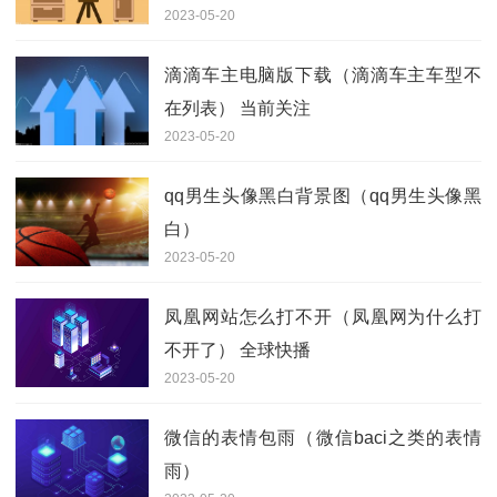
2023-05-20
指灯火
滴滴车主电脑版下载（滴滴车主车型不
在列表） 当前关注
2023-05-20
qq男生头像黑白背景图（qq男生头像黑
白）
2023-05-20
凤凰网站怎么打不开（凤凰网为什么打
不开了） 全球快播
2023-05-20
微信的表情包雨（微信baci之类的表情
雨）