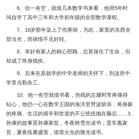
6、但一有空，就借几本数学书来看，他用5年时
间自学了高中三年和大学初年级的全部数学课程。
7、18岁那年染上了伤寒病，为此，家里的东西全
部当光，而病情不见好转。
8、幸好有家人的精心照顾，总算保住了生命，但
却成了终身残疾。
9、后来在原就学的中学老师的关怀下，到这所中
学里当勤杂工。
10、他一有空就借书看，伤残的左腿时常疼痛得
钻心，他仍一心在数学王国的海洋里劈波斩浪，将身躯
的疼痛、生活的艰辛和世道的不公统统抛在脑后……3.
孙康的故事晋孙康家贫，冬夜映雪光读书；晋车胤家
贫，夏夜练囊盛萤，借萤火虫的微光读书。