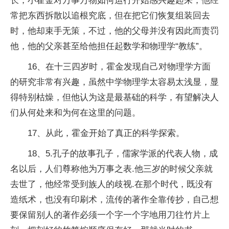
长，小霍金对万事万物如何运行开始感兴趣起来，他经
常把东西拆散以追根究底，但在把它们恢复组装回去
时，他却束手无策，不过，他的父母并没有因此而责罚
他，他的父亲甚至给他担任起数学和物理学“教练”。
16、在十三四岁时，霍金发现自己对物理学方面
的研究非常有兴趣，虽然中学物理学太容易太浅显，显
得特别枯燥，但他认为这是最基础的科学，有望解决人
们从何处来和为何在这里的问题。
17、从此，霍金开始了真正的科学探索。
18、5.孔子的故事孔子，儒家学派的代表人物，成
名以后，人们尊称他为万事之表.他三岁的时候父亲就
去世了，他经常受到族人的歧视.在那个时代，既没有
造纸术，也没有印刷术，流传的著作全靠传抄，自己想
要保留别人的著作必须一个字一个字地用刀往竹片上