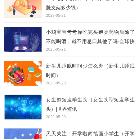
脏支架多少钱）
2023-05-21
小鸡宝宝考考你吃完头孢类药物后除了
不能喝酒，就不用忌口其他了吗-全球快
2023-05-21
播报
新生儿睡眠时间少怎么办（新生儿睡眠
时间）
2023-05-20
女生超短发学生头（女生头型短发学生
头）|世界短讯
2023-05-20
天天关注：开学啦简笔画小学生（开学