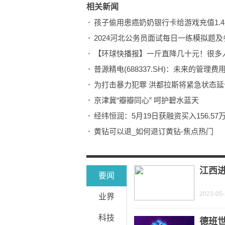
相关新闻
孩子偷用患癌奶奶银行卡给游戏充值1.
2024河北公务员面试每日一练模拟题及参考答
【环球快播报】一斤直降几十元！很多
普源精电(688337.SH)：未来的管理
为打击暴力犯罪 洪都拉斯将紧急状态延
京津冀“瓣瓣同心” 呵护碧水蓝天
经纬恒润：5月19日获融资买入156.57
黄钻可以退_如何退订黄钻-焦点热门
快报：半合成机油和全合成机油的区别
下水道弹簧疏通器怎么用_厕所疏通器怎
江西进
要闻
2023-05
业界
科技
德班世