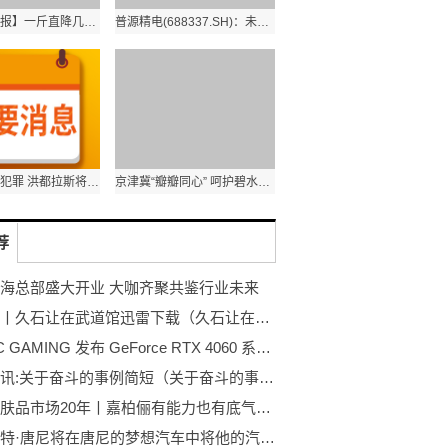
【环球快播报】一斤直降几十元！很多人都爱吃
普源精电(688337.SH)：未来的管理费用率会呈现下降趋势 环球关注
为打击暴力犯罪 洪都拉斯将紧急状态延长45天
京津冀“瓣瓣同心” 呵护碧水蓝天
荐
海总部盛大开业 大咖齐聚共鉴行业未来
快看点丨久石让在武道馆迅雷下载（久石让在武道馆）
ZOTAC GAMING 发布 GeForce RTX 4060 系列|全球快报
天天简讯:关于奋斗的事例简短（关于奋斗的事例）
深耕护肤品市场20年丨嘉柏俪有能力也有底气让你成功
小罗伯特·唐尼将在唐尼的梦想汽车中将他的汽车系列变成绿色_今日热搜