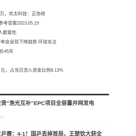
4万，欢太科技：正协商
案2023.05.19
人都爱吃
费用率会呈现下降趋势 环球关注
长45天
万元，占当日流入资金比例8.13%
_半合成和全合成机油的区别
么用的_天天视点
贤"渔光互补"EPC项目全容量并网发电
-22
乒赛：4-1！国乒丢掉首局，王楚钦大获全