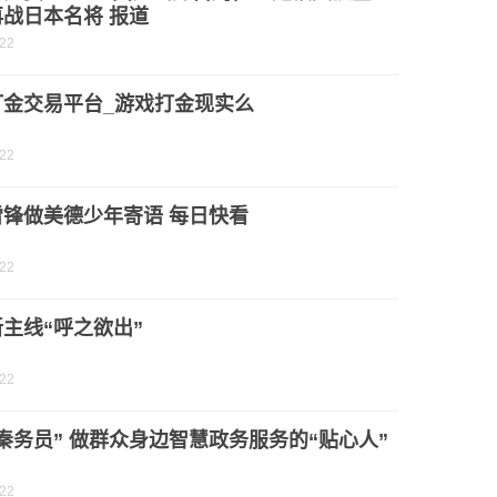
战日本名将 报道
-22
打金交易平台_游戏打金现实么
-22
雷锋做美德少年寄语 每日快看
-22
主线“呼之欲出”
-22
秦务员” 做群众身边智慧政务服务的“贴心人”
-22