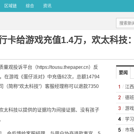
区域链
综合
资讯
行卡给游戏充值1.4万，欢太科技
台（https://tousu.thepaper.cn）反
要闻
在游戏《蛋仔派对》中充值62次，总额14794
（简称“欢太科技”）客服经理称可以退款7350
江西
游戏
欢太科技以提供的证据均为间接证据、没有孩子
学习
。
市场
表示，会反馈给客服经理，与用户协商退款事宜。5