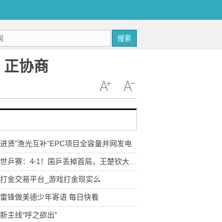
搜索
：正协商
进贤"渔光互补"EPC项目全容量并网发电
德班世乒赛：4-1！国乒丢掉首局，王楚钦大获全胜，再战日本名将 报道
打金交易平台_游戏打金现实么
雷锋做美德少年寄语 每日快看
新主线“呼之欲出”