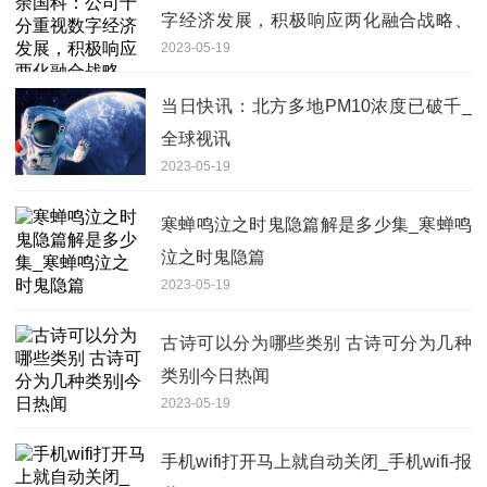
字经济发展，积极响应两化融合战略、
2023-05-19
生态文明等国家战略，在发展规划、任
务目标、项目建设及重点措施等方面，
当日快讯：北方多地PM10浓度已破千_
持续推进数字经济领域的深度发展
全球视讯
2023-05-19
寒蝉鸣泣之时鬼隐篇解是多少集_寒蝉鸣
泣之时鬼隐篇
2023-05-19
古诗可以分为哪些类别 古诗可分为几种
类别|今日热闻
2023-05-19
手机wifi打开马上就自动关闭_手机wifi-报