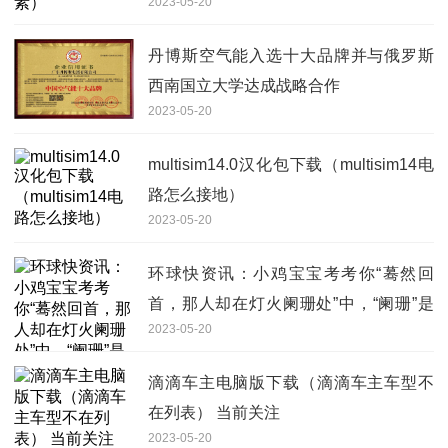
2023-05-20
丹博斯空气能入选十大品牌并与俄罗斯
西南国立大学达成战略合作
2023-05-20
multisim14.0汉化包下载（multisim14电
路怎么接地）
2023-05-20
环球快资讯：小鸡宝宝考考你“蓦然回
首，那人却在灯火阑珊处”中，“阑珊”是
2023-05-20
指灯火
滴滴车主电脑版下载（滴滴车主车型不
在列表） 当前关注
2023-05-20