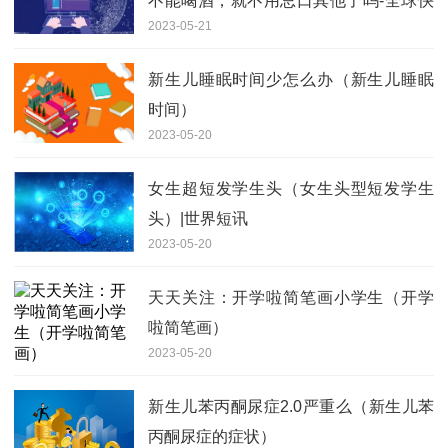
不能喝酒，就不用忌口其他了吗-全球快
2023-05-21
播报
新生儿睡眠时间少怎么办（新生儿睡眠
时间）
2023-05-20
女生超短发学生头（女生头型短发学生
头）|世界短讯
2023-05-20
天天关注：开学啦简笔画小学生（开学
啦简笔画）
2023-05-20
新生儿苯丙酮尿症2.0严重么（新生儿苯
丙酮尿症的症状）