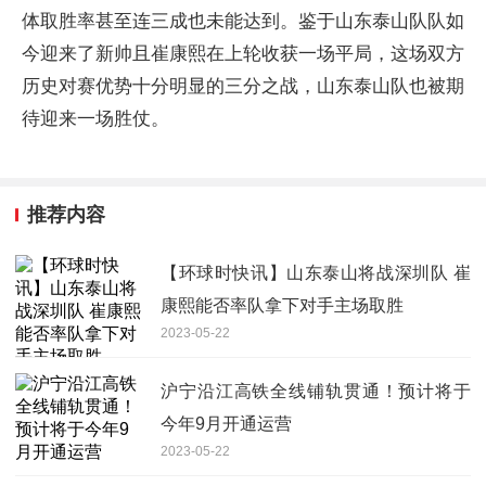
体取胜率甚至连三成也未能达到。鉴于山东泰山队队如
今迎来了新帅且崔康熙在上轮收获一场平局，这场双方
历史对赛优势十分明显的三分之战，山东泰山队也被期
待迎来一场胜仗。
推荐内容
【环球时快讯】山东泰山将战深圳队 崔
康熙能否率队拿下对手主场取胜
2023-05-22
沪宁沿江高铁全线铺轨贯通！预计将于
今年9月开通运营
2023-05-22