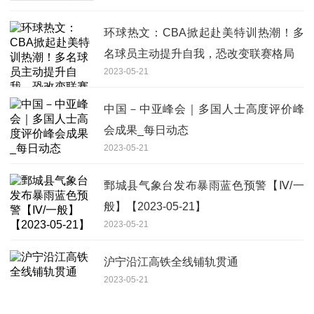
环球热文：CBA掀起赴美特训热潮！多
名球员主动提升自我，恐改变联赛格局
2023-05-21
中国－中亚峰会｜多国人士高度评价峰
会成果_每日动态
2023-05-21
鄄城县气象台发布暴雨蓝色预警【Ⅳ/一
般】【2023-05-21】
2023-05-21
沪宁沿江高铁全线铺轨贯通
2023-05-21