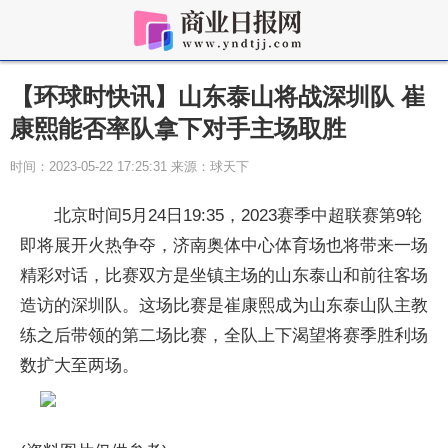
【环球时快讯】山东泰山将战深圳队 崔
康熙能否率队拿下对手主场取胜
时间：2023-05-22 17:25:31 来源：球天下
北京时间5月24日19:35，2023赛季中超联赛第9轮
即将展开火热争夺，济南奥体中心体育场也将带来一场
精彩对话，比赛双方是坐镇主场的山东泰山和前往客场
造访的深圳队。这场比赛是崔康熙成为山东泰山队主教
练之后带领的第二场比赛，全队上下渴望将赛季胜利场
数扩大至两场。