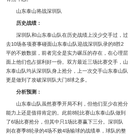
山东泰山将战深圳队
历史战绩：
深圳队和山东泰山队在历史战绩上没少交手过，过
去10场各项赛事碰面山东泰山队迎战深圳队录的8胜2
平的不败数据，前者完全是实力碾压的存在，在心理层
面上他们也占据利好一份。双方最近三场比赛交手，山
东泰山队均从深圳队身上抢分，上一次交手山东泰山队
更是做到了攻破深圳队大门8球之多。
分析预测：
山东泰山队虽然赛季开局不利，但他们至少在抢分
能力上还是值得肯定的。此前8轮比赛山东泰山队做到
了6场比赛抢分，但其中只1场比赛赢下三分。深圳队
则在赛季8轮录的4场不败4场输球的战绩单，球队的整