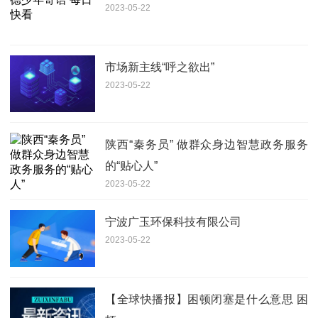
2023-05-22
市场新主线“呼之欲出”
2023-05-22
陕西“秦务员” 做群众身边智慧政务服务
的“贴心人”
2023-05-22
宁波广玉环保科技有限公司
2023-05-22
【全球快播报】困顿闭塞是什么意思 困