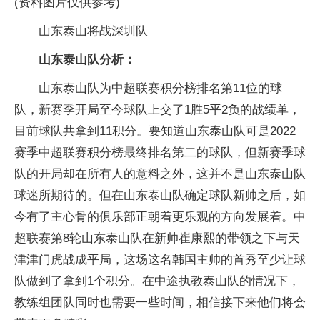
(资料图片仅供参考)
山东泰山将战深圳队
山东泰山队分析：
山东泰山队为中超联赛积分榜排名第11位的球
队，新赛季开局至今球队上交了1胜5平2负的战绩单，
目前球队共拿到11积分。要知道山东泰山队可是2022
赛季中超联赛积分榜最终排名第二的球队，但新赛季球
队的开局却在所有人的意料之外，这并不是山东泰山队
球迷所期待的。但在山东泰山队确定球队新帅之后，如
今有了主心骨的俱乐部正朝着更乐观的方向发展着。中
超联赛第8轮山东泰山队在新帅崔康熙的带领之下与天
津津门虎战成平局，这场这名韩国主帅的首秀至少让球
队做到了拿到1个积分。在中途执教泰山队的情况下，
教练组团队同时也需要一些时间，相信接下来他们将会