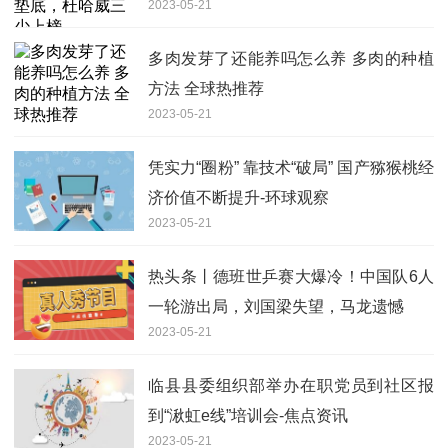
2023-05-21
多肉发芽了还能养吗怎么养 多肉的种植
方法 全球热推荐
2023-05-21
凭实力“圈粉” 靠技术“破局” 国产猕猴桃经
济价值不断提升-环球观察
2023-05-21
热头条丨德班世乒赛大爆冷！中国队6人
一轮游出局，刘国梁失望，马龙遗憾
2023-05-21
临县县委组织部举办在职党员到社区报
到“湫虹e线”培训会-焦点资讯
2023-05-21