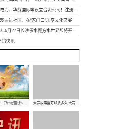
中煤电力、华能国际等设立合资公司！注册资本24.1亿元_世界即时
戏曲进社区，在“家门口”乐享文化盛宴
2023年5月27日长沙乐水魔方水世界即将开园 世界快消息
M钨快讯
世界热资讯！泸州老窖涨5.09%，东方证券二周前给出“买入”评级，目标价238.68元
大蒜放醋里可以放多久 大蒜放醋里可以放多久啊 每日快看