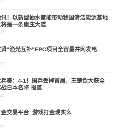
-22
短讯！以新型抽水蓄能带动我国清洁能源基地
发将是一条康庄大道
-22
贤"渔光互补"EPC项目全容量并网发电
-22
乒赛：4-1！国乒丢掉首局，王楚钦大获全
战日本名将 报道
-22
打金交易平台_游戏打金现实么
-22