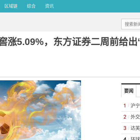
区域链
综合
资讯
涨5.09%，东方证券二周前给出
要闻
达芙