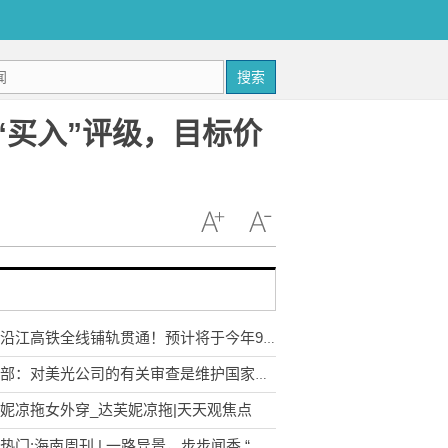
搜索
“买入”评级，目标价
沪宁沿江高铁全线铺轨贯通！预计将于今年9月开通运营
外交部：对美光公司的有关审查是维护国家安全的必要措施
妮凉拖女外穿_达芙妮凉拖|天天观焦点
环球热门:海南周刊 | 一路异景，步步闻香 “美丽农村路”邂逅大美琼海