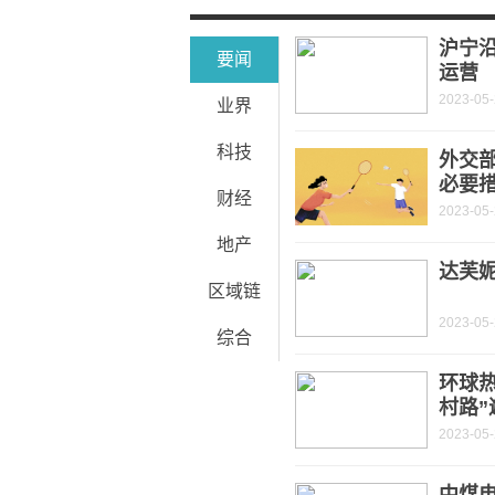
孩子偷用患癌奶奶银行卡给游戏充值1.
沪宁
要闻
运营
2023-05
业界
科技
外交
必要
财经
2023-05
地产
达芙妮
区域链
2023-05
综合
环球热
村路”
2023-05
中煤