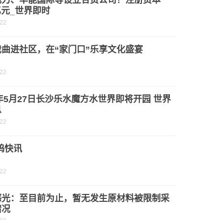
1亿元_世界即时
-22
戏曲进社区，在“家门口”乐享文化盛宴
-22
3年5月27日长沙乐水魔方水世界即将开园 世界
息
-22
钨快讯
-22
感光：至目前为止，暂无发生原材料被限制采
情况