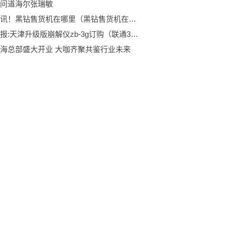
问道海尔张瑞敏
全球通讯！黑钻售货机在哪里（黑钻售货机在哪？）
全球快报:天津升级版崩解仪zb-3g订购（联通3g升级4g）
海总部盛大开业 大咖齐聚共鉴行业未来