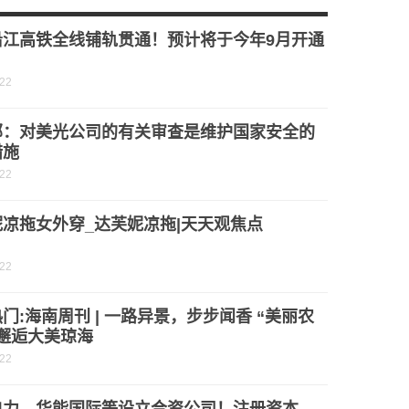
4万，欢太科技：正协商
沿江高铁全线铺轨贯通！预计将于今年9月开通
-22
部：对美光公司的有关审查是维护国家安全的
措施
-22
凉拖女外穿_达芙妮凉拖|天天观焦点
-22
门:海南周刊 | 一路异景，步步闻香 “美丽农
邂逅大美琼海
-22
电力、华能国际等设立合资公司！注册资本