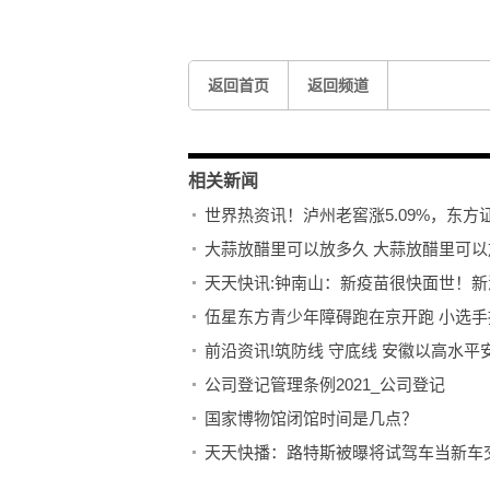
标签：
返回首页
返回频道
相关新闻
世界热资讯！泸州老窖涨5.09%，东方证
大蒜放醋里可以放多久 大蒜放醋里可以
天天快讯:钟南山：新疫苗很快面世！
伍星东方青少年障碍跑在京开跑 小选手
前沿资讯!筑防线 守底线 安徽以高水
公司登记管理条例2021_公司登记
国家博物馆闭馆时间是几点？
天天快播：路特斯被曝将试驾车当新车交
我国南海发现两处古代沉船