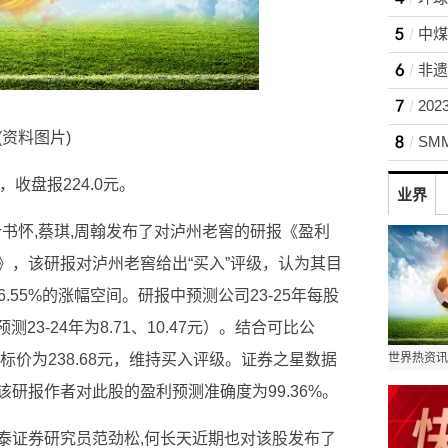
非遗
(资料图片)
SM
%，收盘报224.0元。
业界
叶书怀,蔡琪,周翰发布了对泸州老窖的研报《盈利
》，该研报对泸州老窖给出“买入”评级，认为其目
6.55%的涨幅空间。研报中预测公司23-25年每股
原预测23-24年为8.71、10.47元）。结合可比公
标价为238.68元，维持买入评级。证券之星数据
研报作者对此股的盈利预测准确度为99.36%。
泰证券研究员范劲松,何长天近期也对该股发布了