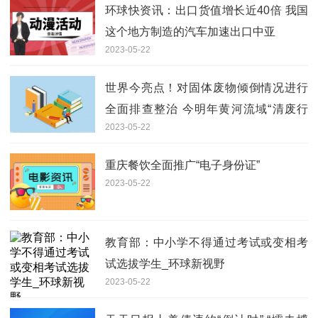
环球快资讯：出口货值增长近40倍 我国
这个地方制造的汽车加速出口中亚
2023-05-22
世界今亮点！对固体废物倾倒情况进行
全面排查整治 今明年黄河流域“清废行
2023-05-22
动”启动
重庆餐饮全面推广“电子身份证”
2023-05-22
教育部：中小学不得通过考试或变相考
试选拔学生_环球新视野
2023-05-22