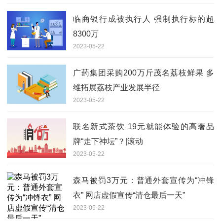
临商银行成被执行人 强制执行标的超
8300万
2023-05-22
广药集团采购200万斤茂名荔枝鲜果 多
维拓展荔枝产业发展半径
2023-05-22
联名新式茶饮 19元就能体验的高奢品
牌“走下神坛”？|滚动
2023-05-22
森马被罚3万元：普通外套宣传为“冲锋
衣” 网店虚假宣传“清仓最后一天”
2023-05-22