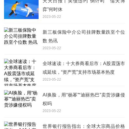
天天日报丨美债违约“倒计时” “懦夫博
弈”何时休
2023-05-22
新三板保险中介公司挂牌数量跌至个位
数 热讯
2023-05-22
全球速读：十大券商看后市：A股震荡市
或延续，“资产荒”支持市场基本热度
2023-05-22
AI换脸，用“杨幂”“迪丽热巴”卖货涉嫌侵
权吗
2023-05-22
世界银行报告指出：全球大宗商品价格