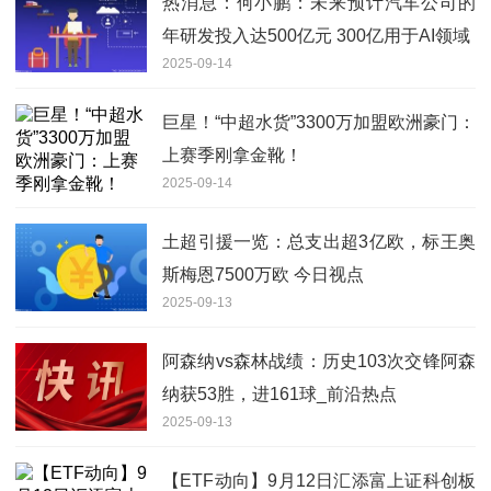
热消息：何小鹏：未来预计汽车公司的
年研发投入达500亿元 300亿用于AI领域
2025-09-14
巨星！“中超水货”3300万加盟欧洲豪门：
上赛季刚拿金靴！
2025-09-14
土超引援一览：总支出超3亿欧，标王奥
斯梅恩7500万欧 今日视点
2025-09-13
阿森纳vs森林战绩：历史103次交锋阿森
纳获53胜，进161球_前沿热点
2025-09-13
【ETF动向】9月12日汇添富上证科创板