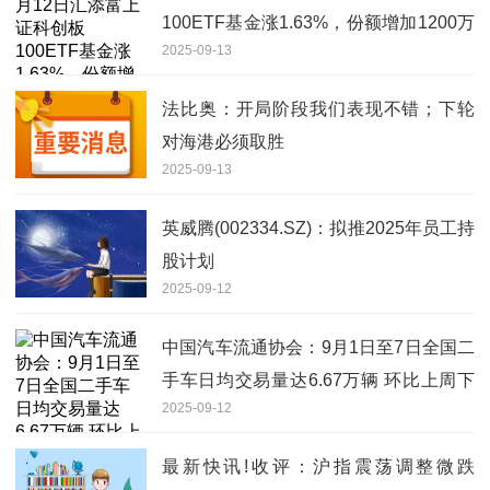
100ETF基金涨1.63%，份额增加1200万
2025-09-13
份-前沿热点
法比奥：开局阶段我们表现不错；下轮
对海港必须取胜
2025-09-13
英威腾(002334.SZ)：拟推2025年员工持
股计划
2025-09-12
中国汽车流通协会：9月1日至7日全国二
手车日均交易量达6.67万辆 环比上周下
2025-09-12
降0.66%-视讯
最新快讯!收评：沪指震荡调整微跌