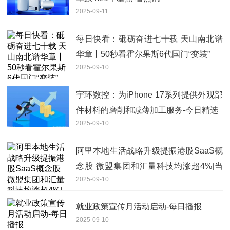
2025-09-11
每日快看：砥砺奋进七十载 天山南北谱
华章丨50秒看霍尔果斯6代国门“变装”
2025-09-10
宇环数控：为iPhone 17系列提供外观部
件材料的磨削和减薄加工服务-今日精选
2025-09-10
阿里本地生活战略升级提振港股SaaS概
念股 微盟集团和汇量科技均涨超4%|当
2025-09-10
前热点
就业政策宣传月活动启动-每日播报
2025-09-10