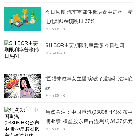
今日热搜:汽车零部件板块盘中走弱，精
进电动UW领跌11.37%
2025-08-28
SHIBOR主要期限利率普涨|今日热闻
2025-08-28
“围猎未成年女主播”突破了道德和法律底
线
2025-08-28
焦点关注：中国重汽(03808.HK)公布中
期业绩 权益股东应占溢利约34.27亿元
2025-08-28
同比增长4.03%