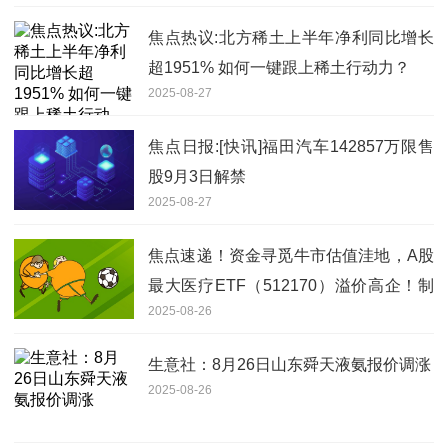
焦点热议:北方稀土上半年净利同比增长
超1951% 如何一键跟上稀土行动力？
2025-08-27
焦点日报:[快讯]福田汽车142857万限售
股9月3日解禁
2025-08-27
焦点速递！资金寻觅牛市估值洼地，A股
最大医疗ETF（512170）溢价高企！制
2025-08-26
药板块基本面坚挺，多股中报业绩翻倍
增长
生意社：8月26日山东舜天液氨报价调涨
2025-08-26