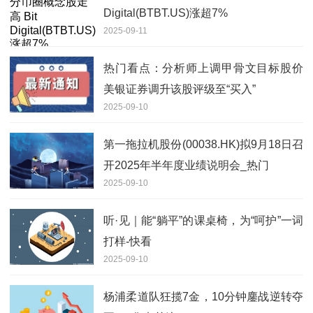
Digital(BTBT.US)涨超7%
2025-09-11
热门看点：分析师上调甲骨文目标股价
美银证券调升该股评级至“买入”
2025-09-10
第一拖拉机股份(00038.HK)拟9月18日召
开2025年半年度业绩说明会_热门
2025-09-10
听·见｜能“躺平”的课桌椅，为“呵护”一词
打样-快看
2025-09-10
杨浦柔道队狂揽7金，10分钟鏖战逆转夺