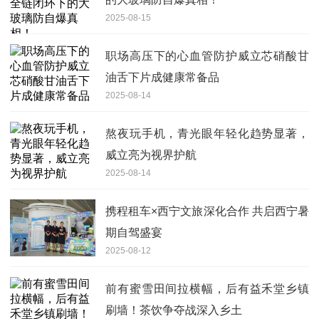
2025-08-15
职场高压下的心血管防护威立芯硝酸甘
油舌下片成健康常备品
2025-08-14
熬夜玩手机，青光眼年轻化趋势显著，
威立亮为视界护航
2025-08-14
携程租车×西宁文旅深化合作 共启西宁暑
期自驾盛宴
2025-08-12
前有蜜雪田间拉横幅，后有益禾堂乡镇
刷墙！茶饮争夺战深入乡土