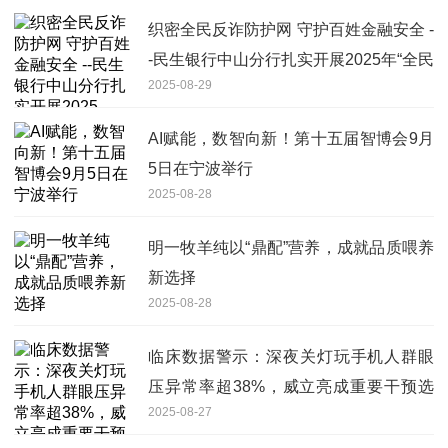
织密全民反诈防护网 守护百姓金融安全 -
-民生银行中山分行扎实开展2025年“全民
2025-08-29
反诈在行动”系列宣传活动
AI赋能，数智向新！第十五届智博会9月
5日在宁波举行
2025-08-28
明一牧羊纯以“鼎配”营养，成就品质喂养
新选择
2025-08-28
临床数据警示：深夜关灯玩手机人群眼
压异常率超38%，威立亮成重要干预选
2025-08-27
择