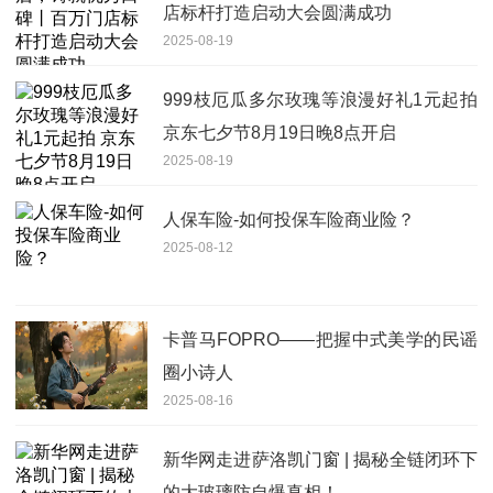
店标杆打造启动大会圆满成功
2025-08-19
999枝厄瓜多尔玫瑰等浪漫好礼1元起拍
京东七夕节8月19日晚8点开启
2025-08-19
人保车险-如何投保车险商业险？
2025-08-12
卡普马FOPRO——把握中式美学的民谣
圈小诗人
2025-08-16
新华网走进萨洛凯门窗 | 揭秘全链闭环下
的大玻璃防自爆真相！