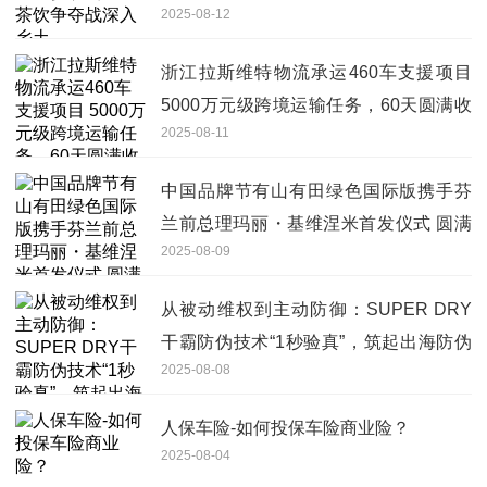
2025-08-12
浙江拉斯维特物流承运460车支援项目
5000万元级跨境运输任务，60天圆满收
2025-08-11
官！
中国品牌节有山有田绿色国际版携手芬
兰前总理玛丽・基维涅米首发仪式 圆满
2025-08-09
成功
从被动维权到主动防御：SUPER DRY
干霸防伪技术“1秒验真”，筑起出海防伪
2025-08-08
壁垒
人保车险-如何投保车险商业险？
2025-08-04