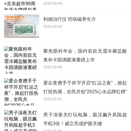
2025-09-09
利德治疗仪 经络磁养生方
2025-09-09
聚焦眼科年会，国内首款无需冷藏盐酸
奥布卡因滴眼液重磅上市
2025-09-08
爱企查携手于祥宇开启“红运之夜”，掀起
打投热潮，全民共创“2025心水品牌红榜”
2025-09-05
男子深夜关灯玩电脑，眼压飙升风险超
手机3倍！威立亮成护眼关键
2025-09-05