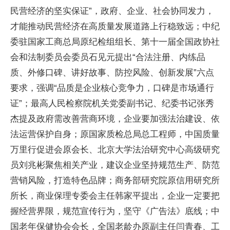
民营经济的坚实保证”，
政府、企业、社会协同发力，
才能推动民营经济在高质量发展道路上行稳致远；中纪
委驻
国家工商
总局原纪检组组长、第十一届全国政协社
会和法制
委员会
委员石见元
提出“合法注册、内练品
质、外修口碑、讲好故事、防控风险、创新发展”六点
要求，强调“品质是企业核心竞争力，口碑是市场通行
证”；最高
人民检察院机关党委副
书记、纪委
书记张秀
杰提及
政府需改善营商环境，企业要加强法治建设、依
法运营保护自身；原
国家质检
总局
总工程师，
中国质量
万里行促进会原
会长、北京大学法治研究中心高级研究
员刘兆彬聚焦相关产业，建议企业坚持规范生产、防范
营销风险，打造特色品牌；商务部研究院原信用研究所
所长，商业保理专委会
主任韩家
平
提出，企业一定要把
握经营界限，规范宣传行为，坚守《广告法》底线；
中
国老年保健
协会
会长，全国老龄办原副
主任闫青春、工