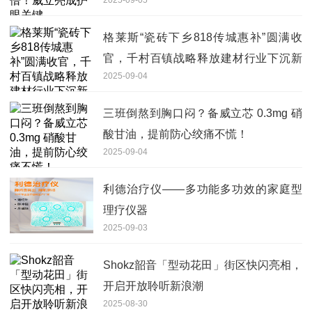
格莱斯“瓷砖下乡818传城惠补”圆满收
官，千村百镇战略释放建材行业下沉新
2025-09-04
动能
三班倒熬到胸口闷？备威立芯 0.3mg 硝
酸甘油，提前防心绞痛不慌！
2025-09-04
利德治疗仪——多功能多功效的家庭型
理疗仪器
2025-09-03
Shokz韶音「型动花田」街区快闪亮相，
开启开放聆听新浪潮
2025-08-30