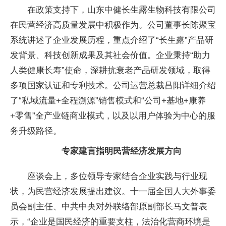
在政策支持下，山东中健长生露生物科技有限公司
在民营经济高质量发展中积极作为。公司董事长陈聚宝
系统讲述了企业发展历程，重点介绍了“长生露”产品研
发背景、科技创新成果及其社会价值。企业秉持“助力
人类健康长寿”
使命，深耕抗衰老产品研发领域，取得
多项
国家认证和专利技术。公司运营
总裁吕阳详细介绍
了“私域流量+全程溯源”销售模式和“公司+基地+康养
+零售”全产业链商业模式，以及以用户体验为中心的服
务升级路径。
专家建言指明民营经济发展方向
座谈会上，多位
领导专家结合企业实践与行业现
状，为民营经济发展
提出建议。十一届
全国
人大外事
委
员会副
主任、
中共
中央对外联络部原副部长马文普表
示，“企业是国民经济的
重要支柱，法治化营商环境是