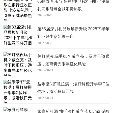
66恒隆音乐节·乐在铜行狂欢正酣 七夕臻
礼同步引爆全城消费热浪
2025-08-25
第33届深圳礼品展焕新升级 2025下半年
礼业好生意即将开启
2025-08-22
关灯熬夜玩手机？威立亮：及时干预眼
压，远离青光眼年轻化风险
2025-08-21
益禾堂“橙”意拉满！爆打鲜橙开学季C位
炸场，激活秋日元气
2025-08-21
家庭药箱添 “护心剂” 威立芯 0.3mg 硝酸