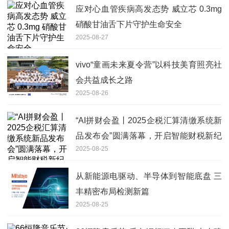
应对心血管疾病高发态势 威立芯 0.3mg
硝酸甘油舌下片守护生命安全
2025-08-27
vivo“童画未来夏令营”以科技美育照亮社
会共益成长之路
2025-08-26
“AI拼财会盈丨2025企税汇算清缴系统新
品发布会”圆满落幕，开启智能财税新纪
2025-08-25
元
从新能源电驱动、半导体到智能底盘 三
丰精密布局检测新篇
2025-08-25