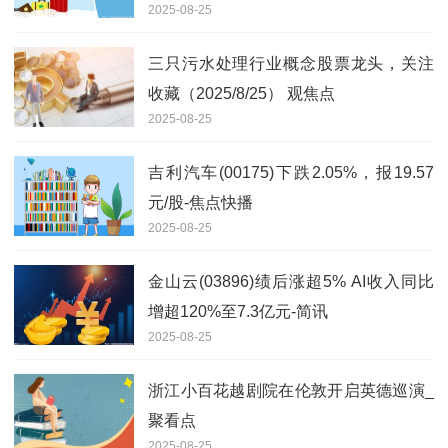
2025-08-25
展
三只污水处理行业概念股票龙头，关注
收藏（2025/8/25） 观焦点
2025-08-25
吉利汽车(00175)下跌2.05%，报19.57
元/股-焦点快播
2025-08-25
金山云(03896)绩后涨超5% AI收入同比
增超120%至7.3亿元-简讯
2025-08-25
浙江小百花越剧院在伦敦开启英德巡演_
聚看点
2025-08-25