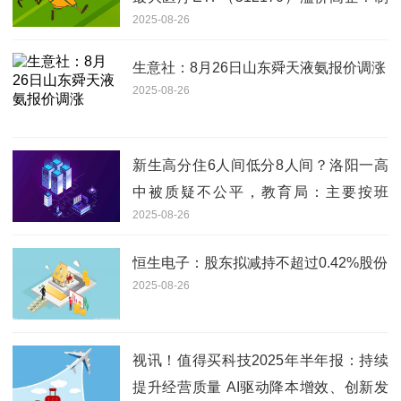
2025-08-26
药板块基本面坚挺，多股中报业绩翻倍
增长
生意社：8月26日山东舜天液氨报价调涨
2025-08-26
新生高分住6人间低分8人间？洛阳一高
中被质疑不公平，教育局：主要按班
2025-08-26
分，非成绩|最新
恒生电子：股东拟减持不超过0.42%股份
2025-08-26
视讯！值得买科技2025年半年报：持续
提升经营质量 AI驱动降本增效、创新发