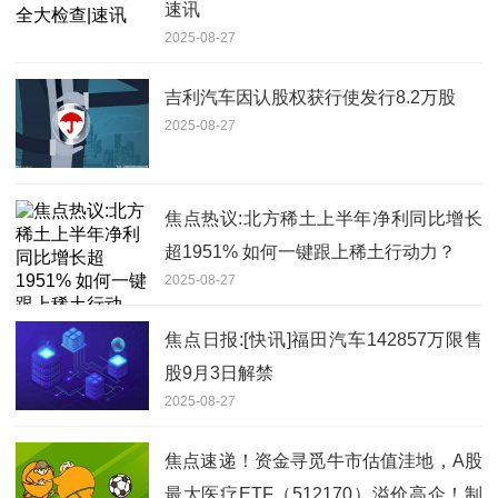
速讯
2025-08-27
吉利汽车因认股权获行使发行8.2万股
2025-08-27
焦点热议:北方稀土上半年净利同比增长
超1951% 如何一键跟上稀土行动力？
2025-08-27
焦点日报:[快讯]福田汽车142857万限售
股9月3日解禁
2025-08-27
焦点速递！资金寻觅牛市估值洼地，A股
最大医疗ETF（512170）溢价高企！制