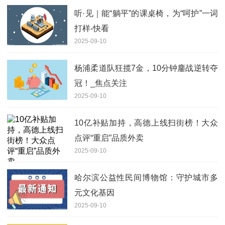
听·见｜能“躺平”的课桌椅，为“呵护”一词
打样-快看
2025-09-10
杨浦柔道队狂揽7金，10分钟鏖战逆转夺
冠！_焦点关注
2025-09-10
10亿补贴加持，高德上线扫街榜！大众
点评“重启”品质外卖
2025-09-10
哈尔滨公益性民间博物馆：守护城市多
元文化基因
2025-09-10