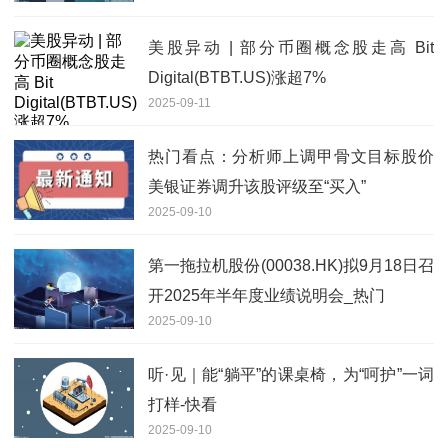
美股异动 | 部分币圈概念股走高 Bit
Digital(BTBT.US)涨超7%
2025-09-11
热门看点：分析师上调甲骨文目标股价
美银证券调升该股评级至“买入”
2025-09-10
第一拖拉机股份(00038.HK)拟9月18日召
开2025年半年度业绩说明会_热门
2025-09-10
听·见｜能“躺平”的课桌椅，为“呵护”一词
打样-快看
2025-09-10