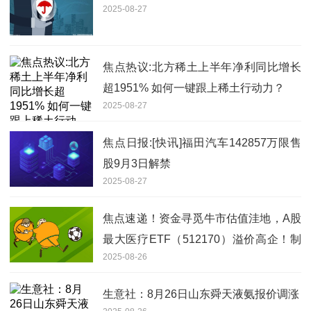
2025-08-27
焦点热议:北方稀土上半年净利同比增长
超1951% 如何一键跟上稀土行动力？
2025-08-27
焦点日报:[快讯]福田汽车142857万限售
股9月3日解禁
2025-08-27
焦点速递！资金寻觅牛市估值洼地，A股
最大医疗ETF（512170）溢价高企！制
2025-08-26
药板块基本面坚挺，多股中报业绩翻倍
增长
生意社：8月26日山东舜天液氨报价调涨