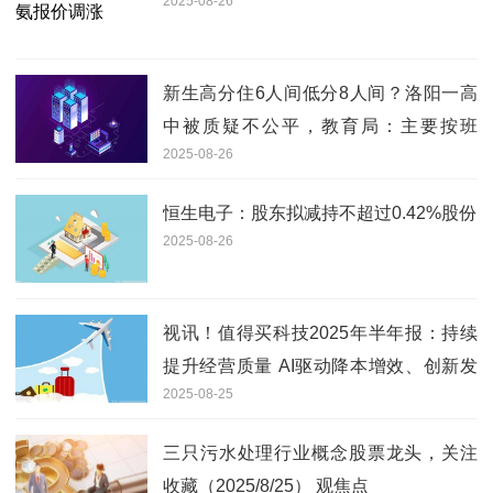
2025-08-26
新生高分住6人间低分8人间？洛阳一高
中被质疑不公平，教育局：主要按班
2025-08-26
分，非成绩|最新
恒生电子：股东拟减持不超过0.42%股份
2025-08-26
视讯！值得买科技2025年半年报：持续
提升经营质量 AI驱动降本增效、创新发
2025-08-25
展
三只污水处理行业概念股票龙头，关注
收藏（2025/8/25） 观焦点