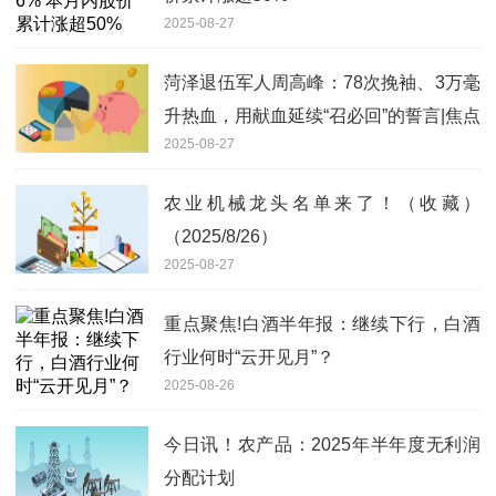
2025-08-27
菏泽退伍军人周高峰：78次挽袖、3万毫
升热血，用献血延续“召必回”的誓言|焦点
2025-08-27
热闻
农业机械龙头名单来了！（收藏）
（2025/8/26）
2025-08-27
重点聚焦!白酒半年报：继续下行，白酒
行业何时“云开见月”？
2025-08-26
今日讯！农产品：2025年半年度无利润
分配计划