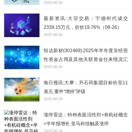
2025-08-26
最新资讯:大宗交易：宁德时代成交
2339.15万元，折价19.76%（08-26）
2025-08-26
恒达新材(301469):2025年半年度非经营
性资金占用及其他关联资金往来情况汇
2025-08-26
总表 报道
每日视讯:大摩：升石药集团目标价至11
港元 重申“增持”评级
2025-08-26
涨停雷达：特种表面活性剂+有机硅概念
+半年报增长 皇马科技触及涨停
2025-08-26