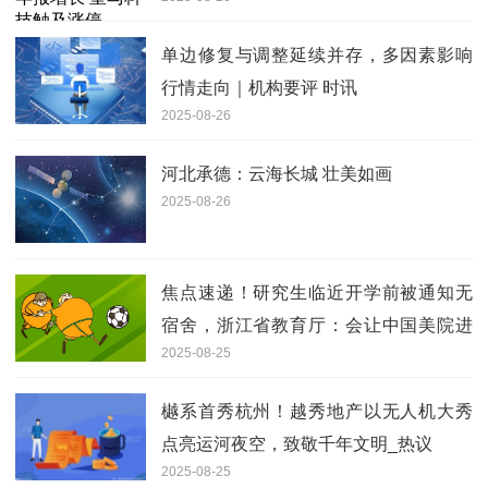
单边修复与调整延续并存，多因素影响
行情走向｜机构要评 时讯
2025-08-26
河北承德：云海长城 壮美如画
2025-08-26
焦点速递！研究生临近开学前被通知无
宿舍，浙江省教育厅：会让中国美院进
2025-08-25
一步研究解决方案
樾系首秀杭州！越秀地产以无人机大秀
点亮运河夜空，致敬千年文明_热议
2025-08-25