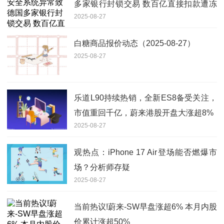
多家银行封锁交易 数百亿直接扣款遭冻
2025-08-27
结|焦点速看
白糖商品报价动态（2025-08-27）
2025-08-27
乐道L90持续热销，全新ES8备受关注，
市值重回千亿，蔚来港股开盘大涨超8%
2025-08-27
观热点：iPhone 17 Air登场能否燃爆市
场？分析师存疑
2025-08-27
当前热议!蔚来-SW早盘涨超6% 本月内股
价累计涨超50%