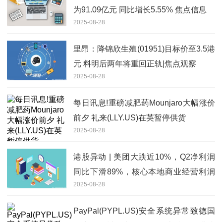
为91.09亿元 同比增长5.55% 焦点信息
2025-08-28
里昂：降锦欣生殖(01951)目标价至3.5港
元 料明后两年将重回正轨|焦点观察
2025-08-28
每日讯息!重磅减肥药Mounjaro大幅涨价
前夕 礼来(LLY.US)在英暂停供货
2025-08-28
港股异动 | 美团大跌近10%，Q2净利润
同比下滑89%，核心本地商业经营利润
2025-08-28
降75.6%
PayPal(PYPL.US)安全系统异常致德国