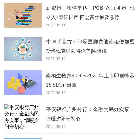
新资讯：涨停雷达：PCB+AI服务器+机
器人+泰国扩产 四会富仕触及涨停
2025-09-11
牛津联官方：印尼国脚费迪南租借加盟
斯洛伐克球队特伦辛|快资讯
2025-09-10
南模生物跌4.09% 2021年上市即巅峰募
16.5亿元|最新
2025-09-10
平安银行广州分行：金融为民办实事，
情暖夕阳守初心
2025-09-10