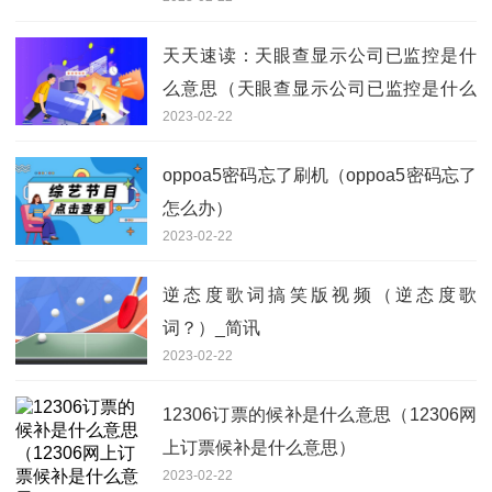
天天速读：天眼查显示公司已监控是什
么意思（天眼查显示公司已监控是什么
2023-02-22
意思）
oppoa5密码忘了刷机（oppoa5密码忘了
怎么办）
2023-02-22
逆态度歌词搞笑版视频（逆态度歌
词？）_简讯
2023-02-22
12306订票的候补是什么意思（12306网
上订票候补是什么意思）
2023-02-22