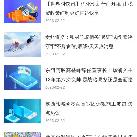
【世界时快讯】优化创新营商环境 让税
费政策红利更好直达快享
2023-02-22
贵州遵义：积极争取债务“退红”试点 坚决
守牢“不爆雷”的底线-天天热消息
2023-02-22
东阿阿胶高登峰辞任董事长：华润入主
18年第六次换帅 是战略调整还是全面接
2023-02-22
管？
陕西韩城爱琴海置业因违规施工被罚|焦
点热议
2023-02-22