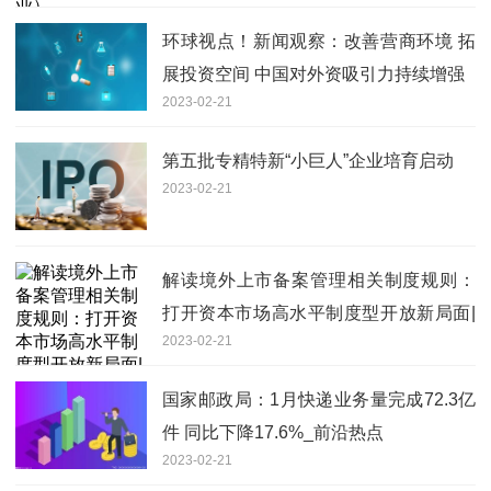
环球视点！新闻观察：改善营商环境 拓
展投资空间 中国对外资吸引力持续增强
2023-02-21
第五批专精特新“小巨人”企业培育启动
2023-02-21
解读境外上市备案管理相关制度规则：
打开资本市场高水平制度型开放新局面|
2023-02-21
天天速看
国家邮政局：1月快递业务量完成72.3亿
件 同比下降17.6%_前沿热点
2023-02-21