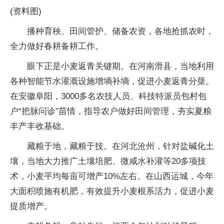
(资料图)
播种育秧、田间管护、储备农资，各地抢抓农时，
全力做好春耕备耕工作。
眼下正是小麦返青关键期。在河南滑县，当地利用
各种智能节水灌溉设施增墒补墒，促进小麦返青分蘖。
在安徽阜阳，3000多名农技人员、科技特派员包村包
户“把脉问诊”苗情，指导农户做好田间管理，夯实夏粮
丰产丰收基础。
藏粮于地，藏粮于技。在河北沧州，针对盐碱化土
壤，当地大力推广土壤培肥、微咸水补灌等20多项技
术，小麦平均每亩可增产10%左右。在山西运城，今年
大面积喷施有机肥，有效提升小麦根系活力，促进小麦
提质增产。