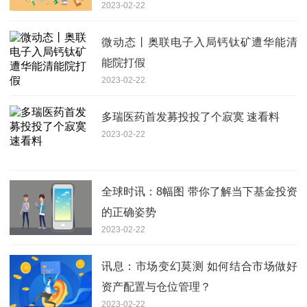
2023-02-22
乡村振兴）
微动态丨奥联电子入局钙钛矿遭华能清
能院打假
2023-02-22
多瑞医药首发募投投了个寂寞 速看料
2023-02-22
全球时讯：8幅图 带你了解当下基金投资
的正确姿势
2023-02-22
讯息：市场变幻莫测 如何结合市场做好
资产配置与仓位管理？
2023-02-22