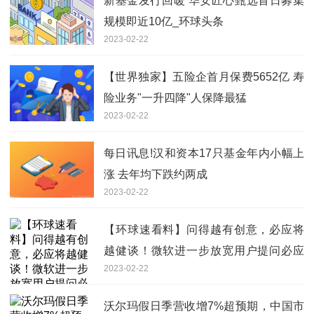
新基金发行回暖 华安匠心甄选首日募集
规模即近10亿_环球头条
2023-02-22
【世界独家】五险企首月保费5652亿 寿
险业务"一升四降"人保降最猛
2023-02-22
每日讯息!汉和资本17只基金年内小幅上
涨 去年均下跌约两成
2023-02-22
【环球速看料】问得越有创意，必应将
越健谈！微软进一步放宽用户提问必应
2023-02-22
限制
沃尔玛假日季营收增7%超预期，中国市