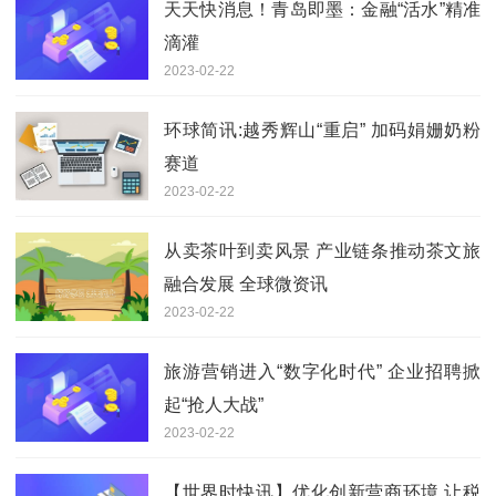
天天快消息！青岛即墨：金融“活水”精准
滴灌
2023-02-22
环球简讯:越秀辉山“重启” 加码娟姗奶粉
赛道
2023-02-22
从卖茶叶到卖风景 产业链条推动茶文旅
融合发展 全球微资讯
2023-02-22
旅游营销进入“数字化时代” 企业招聘掀
起“抢人大战”
2023-02-22
【世界时快讯】优化创新营商环境 让税