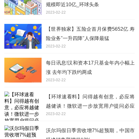
规模即近10亿_环球头条
2023-02-22
【世界独家】五险企首月保费5652亿 寿
险业务"一升四降"人保降最猛
2023-02-22
每日讯息!汉和资本17只基金年内小幅上
涨 去年均下跌约两成
2023-02-22
【环球速看料】问得越有创意，必应将
越健谈！微软进一步放宽用户提问必应
2023-02-22
限制
沃尔玛假日季营收增7%超预期，中国市