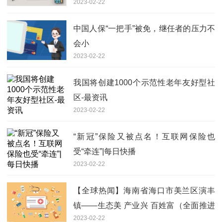
2023-02-22
中国人保“一把手”被免，继任者的压力不
会小
2023-02-22
我国将创建1000个示范性老年友好型社
区-最资讯
2023-02-22
“新冠”保险又被点名！互联网保险也
受“牵连”|每日快播
2023-02-22
【全球热闻】海南省海口市美兰区演丰
镇——生态美 产业兴 百姓富（全面推进
2023-02-22
乡村振兴）