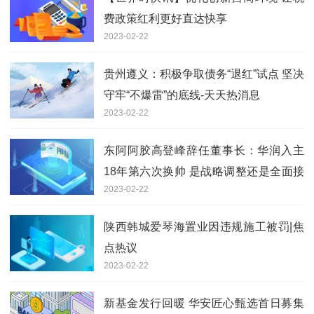
费政策红利更好直达快享
2023-02-22
贵州遵义：积极争取债务“退红”试点 坚决
守牢“不爆雷”的底线-天天热消息
2023-02-22
东阿阿胶高登峰辞任董事长：华润入主
18年第六次换帅 是战略调整还是全面接
2023-02-22
管？
陕西韩城爱琴海置业因违规施工被罚|焦
点热议
2023-02-22
新基金发行回暖 华安匠心甄选首日募集