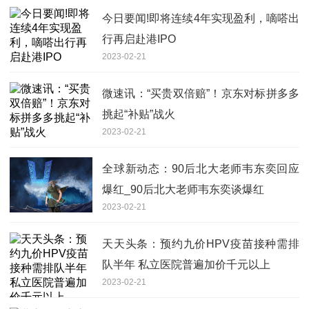
今日要闻!即将连续4年实现盈利，嘀嗒出
行再启赴港IPO
2023-02-21
微速讯：“买贵双倍赔”！京东对标拼多多
挑起“补贴”战火
2023-02-21
全球新动态：90后北大老师韦东奕回应
爆红_90后北大老师韦东奕谈爆红
2023-02-21
天天头条：预约九价HPV疫苗接种需排
队半年 私立医院普遍加价千元以上
2023-02-21