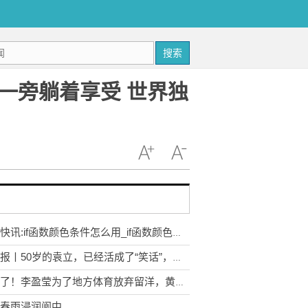
搜索
一旁躺着享受 世界独
世界快讯:if函数颜色条件怎么用_if函数颜色条件
今日报丨50岁的袁立，已经活成了“笑话”，网友：别把没礼貌当真性情
可惜了！李盈莹为了地方体育放弃留洋，黄金期不出去很难比肩朱婷
春雨浸润阆中