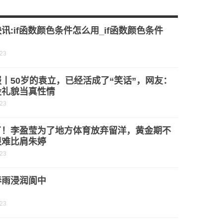
秀诚接受纪律审查和监察调查
盘有几个键失灵|新要闻
讯:if函数颜色条件怎么用_if函数颜色条件
-23
丨50岁的袁立，已经活成了“笑话”，网友：
没礼貌当真性情
-23
了！李盈莹为了地方体育放弃留洋，黄金期不
很难比肩朱婷
-23
春雨浸润阆中
-23