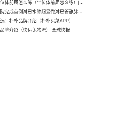
瑜伽坐位体前屈怎么练（坐位体前屈怎么练）|环球速读
成都七院完成首例淋巴水肿超显微淋巴管静脉吻合手术
选：朴朴品牌介绍（朴朴买菜APP）
品牌介绍（快运兔物流） 全球快报