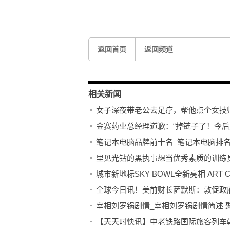
标签：
返回首页
返回频道
相关新闻
女子深夜带老公去足疗，帮他点个女技
金赛药业总经理道歉：“掉链子了！今后
笔记本电脑品牌前十名_笔记本电脑排
里见光钻的黑执事想当优秀素质的训练员
城市新地标SKY BOWL全新亮相 ART
全球今日讯！美前财长萨默斯：敦促政
宰相刘罗锅剧情_宰相刘罗锅剧情简述 
【天天时快讯】中老铁路国际旅客列车朝