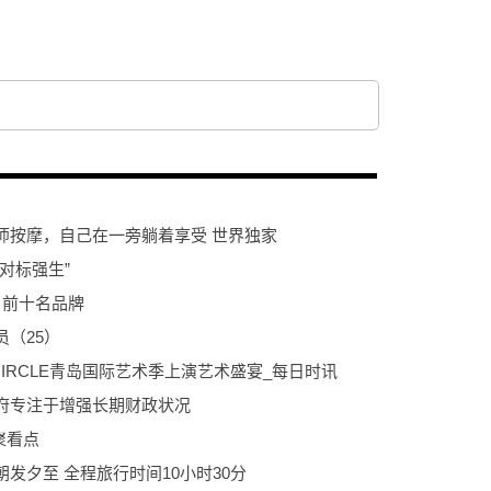
师按摩，自己在一旁躺着享受 世界独家
对标强生”
名前十名品牌
（25）
 CIRCLE青岛国际艺术季上演艺术盛宴_每日时讯
府专注于增强长期财政状况
聚看点
发夕至 全程旅行时间10小时30分