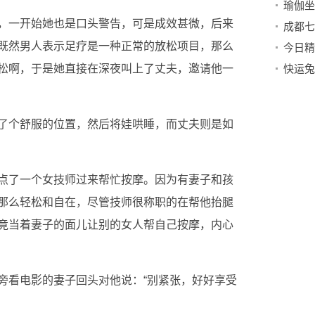
，一开始她也是口头警告，可是成效甚微，后来
既然男人表示足疗是一种正常的放松项目，那么
今日精
松啊，于是她直接在深夜叫上了丈夫，邀请他一
快运兔
了个舒服的位置，然后将娃哄睡，而丈夫则是如
点了一个女技师过来帮忙按摩。因为有妻子和孩
那么轻松和自在，尽管技师很称职的在帮他抬腿
竟当着妻子的面儿让别的女人帮自己按摩，内心
旁看电影的妻子回头对他说：“别紧张，好好享受