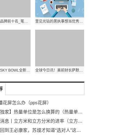
笔记本电脑品牌前十名_笔记本电脑排名前十名品牌
里见光钻的黑执事想当优秀素质的训练员（25）
城市新地标SKY BOWL全新亮相 ART CIRCLE青岛国际艺术季上演艺术盛宴_每日时讯
全球今日讯！美前财长萨默斯：敦促政府专注于增强长期财政状况
荐
直播花屏怎么办（pps花屏）
【世界独家】热量单位是怎么换算的（热量单位的单位换算？）
全球新消息丨立方米和立方分米的进率（立方米和立方分米的进率？）
当苏熳回到王必康家，苏熳才知道“选对人”这三个字对苏熳来说就是一个笑话