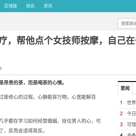
区域链
综合
资讯
疗，帮他点个女技师按摩，自己在
绪
是昂贵的茶，而是喝茶的心情。
要闻
过是修心的过程。心静能容万物，心宽能解百
几乎都在学习如何经营婚姻、拴住男人的心，可
了，反而会适得其反。
书香