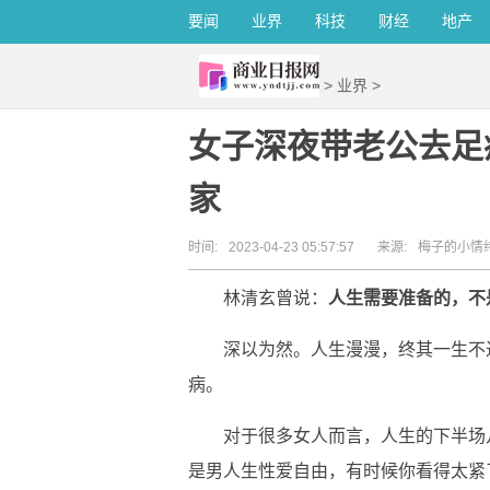
要闻
业界
科技
财经
地产
>
业界
>
女子深夜带老公去足
家
时间:
2023-04-23 05:57:57
来源:
梅子的小情
林清玄曾说：
人生需要准备的，不
深以为然。人生漫漫，终其一生不
病。
对于很多女人而言，人生的下半场
是男人生性爱自由，有时候你看得太紧