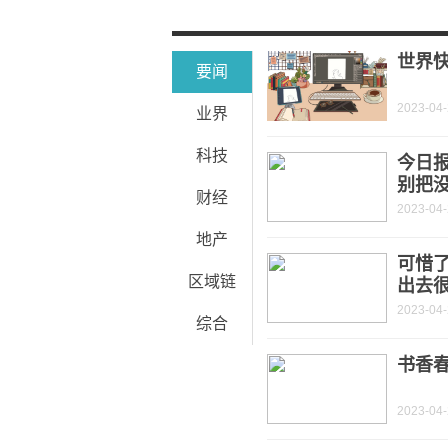
青岛信达荣昌典当行有限公司总经理陶
电脑键盘有几个键失灵了能修吗_电脑键
世界快
要闻
2023-04
业界
科技
今日报
别把
财经
2023-04
地产
可惜
区域链
出去
2023-04
综合
书香
2023-04