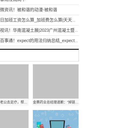
微资讯！被和谐的动漫-被和谐
工作日加班工资怎么算_加班费怎么算|天天热推荐
环球视讯！华南混凝土展|2023广州混凝土暨砂浆展会8月召开
世界百事通！expect的用法归纳总结_expect的用法
女子深夜带老公去足疗，帮他点个女技师按摩，自己在一旁躺着享受 世界独家
金赛药业总经理道歉：“掉链子了！今后对标强生”