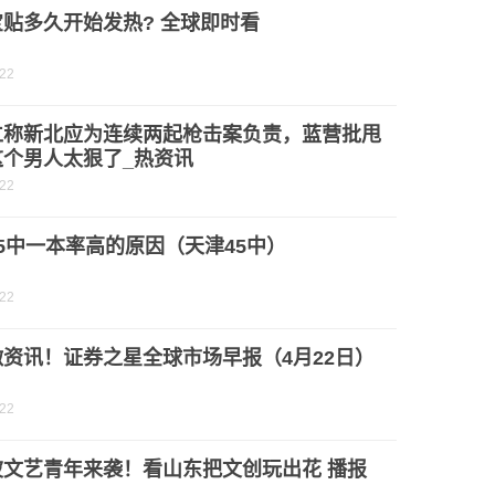
积金贷款额度可上浮
贴多久开始发热? 全球即时看
-22
仁称新北应为连续两起枪击案负责，蓝营批甩
这个男人太狠了_热资讯
-22
5中一本率高的原因（天津45中）
-22
资讯！证券之星全球市场早报（4月22日）
-22
波文艺青年来袭！看山东把文创玩出花 播报