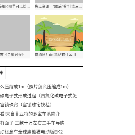
2023成都新都区哪里可以给猫猫狗狗免费打疫苗？ 环球速讯
焦点资讯：“00后”看“壮族三月三”：愿将广西民俗文化与家人、朋友分享
英国伦敦股市《金融时报》100种股票平均价格指数21日上涨
快消息！dnf黑钻有什么用_dnf黑钻的用途
荐
么压缩成1m（照片怎么压缩成1m）
四氯化碳电子式形成过程（四氯化碳电子式怎么写？）_今热点
宫锁珠帘（宫锁珠帘找茬）
看!来自菲亚特的多宝车系简介
有面子 三款十万左右二手车导购
动概念车全球鹰熊猫电动版EK2