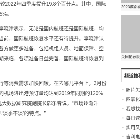
较2022年四季度提升19.8个百分点。其中，国际
5%。
李晓津表示，无论是国内航班还是国际航班，均
当前，国际航班恢复水平还有待提升。李晓津认
各方做更多准备，包括机组人员、地面保障、空
期来临，各项准备日益完善，国际航班将恢复到
频道推
行等消费需求加快回暖。在去哪儿平台上，3月份
照片怎
机场进出港预订量均达到2019年同期的120%
儿大数据研究院副院长郭乐春说，“市场逐渐升
我想找
‘淡季不淡’的特点。”
每日速
实用又
吉利电