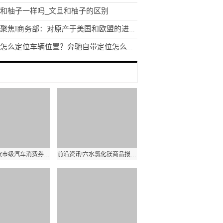
和柚子一样吗_文旦和柚子的区别
重点聚焦!商务部：对原产于美国和欧盟的进口非色散位移单模光纤继续征收反倾销税
奔驰怎么定位车辆位置？奔驰自带定位怎么关闭
2023年宁波市级汽车消费券什么时候开始领 时快讯
前沿资讯!六水氯化镁商品报价动态（2023-04-21）