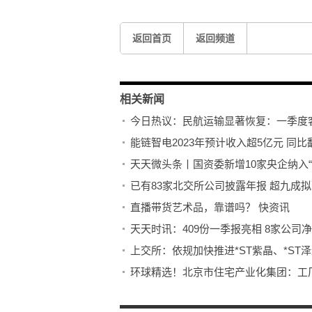
返回首页
返回频道
相关新闻
今日热议：民航运输显著恢复：一季度
能链智电2023年预计收入超5亿元 同比翻
天天微头条丨国资委新增10家央企纳入“
已有83家北交所公司披露年报 超九成
直播带货艺术品，靠谱吗？ 快资讯
天天时讯：409份一季报亮相 8家公司净
上交所：依规加快推进*ST紫晶、*ST
环球精选！北京市住宅产业化集团：工
【当前热闻】博迈科2022年实现营收32