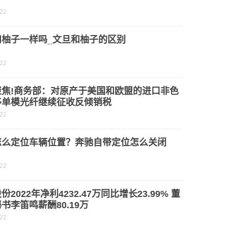
-22
和柚子一样吗_文旦和柚子的区别
-22
聚焦!商务部：对原产于美国和欧盟的进口非色
移单模光纤继续征收反倾销税
-22
怎么定位车辆位置？奔驰自带定位怎么关闭
-22
份2022年净利4232.47万同比增长23.99% 董
书李笛鸣薪酬80.19万
-22