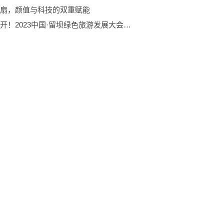
扇，颜值与科技的双重赋能
正式召开！2023中国·留坝绿色旅游发展大会顺利举办，携程集团全力赋能乡村振兴