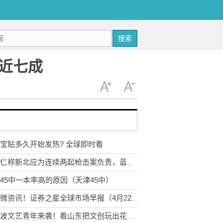
搜索
近七成
宝贴多久开始发热? 全球即时看
陈建仁称新北应为连续两起枪击案负责，蓝营批甩锅：这个男人太狠了_热资讯
45中一本率高的原因（天津45中）
天天微资讯！证券之星全球市场早报（4月22日）
一大波文艺青年来袭！看山东把文创玩出花 播报