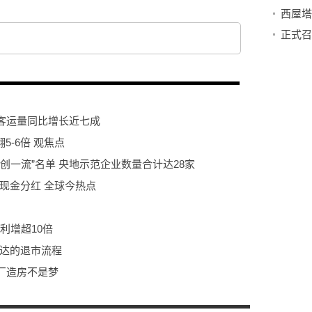
西屋塔
客运量同比增长近七成
5-6倍 观焦点
创一流”名单 央地示范企业数量合计达28家
拟现金分红 全球今热点
利增超10倍
泽达的退市流程
厂造房不是梦
.17亿元 深入行业布局、助力长远发展