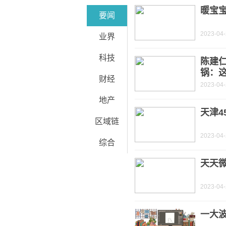
宁波：全日制本科和硕士毕业生购房公
暖宝宝
要闻
2023-04
业界
科技
陈建
锅：
财经
2023-04
地产
天津4
区域链
2023-04
综合
天天微
2023-04
一大