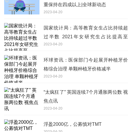
重保持在四成以上|全球新动态
2023-04-20
国家统计局：高等教育女生占比持续超
过半数 2021年女研究生占比提高至
2023-04-20
51.5%
环球资讯：医保部门今起展开种植牙价
格综合治理 单颗种植牙价格减半
2023-04-20
“太疯狂了” 英国连续7个月通胀两位数 视
焦点讯
2023-04-20
浮盈2000亿，公募慎对TMT
2023-04-20