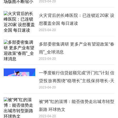
2023-04-20
火灾背后的长峰医院：已连锁近20家 设
想覆盖全国 每日速读
2023-04-20
多部委密集调研 更多产业有望迎政策“春
雨”_全球消息
2023-04-20
一季度银行信贷超额完成“开门红”计划 信
贷投放将围绕“稳增长”主线保持增长-天
2023-04-20
天动态
被“烤”红的淄博：能否借势走出城市转型
新路 环球热文
2023-04-20