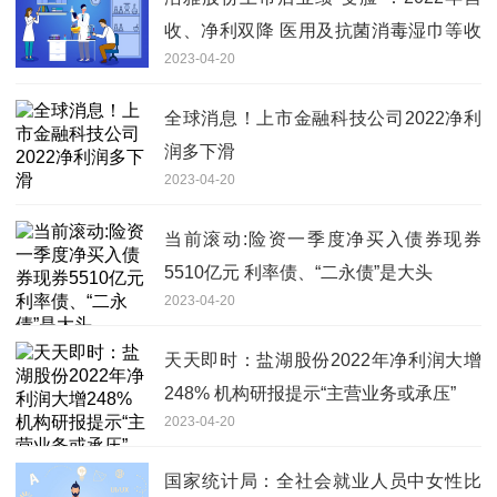
收、净利双降 医用及抗菌消毒湿巾等收
2023-04-20
入下滑
全球消息！上市金融科技公司2022净利
润多下滑
2023-04-20
当前滚动:险资一季度净买入债券现券
5510亿元 利率债、“二永债”是大头
2023-04-20
天天即时：盐湖股份2022年净利润大增
248% 机构研报提示“主营业务或承压”
2023-04-20
国家统计局：全社会就业人员中女性比