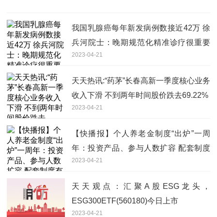
我国乳腺癌每年新发病例数接近42万 徐
兵河院士：晚期规范化精准诊疗很重要
2023-04-21
每日速递
天天热讯:“药茅”长春高新一季度核心业务
收入下滑 不到两年时间股价跌去69.22%
2023-04-21
【快播报】个人养老金制度“出炉”一周
年：投资产品、参与人数扩容 配套制度
2023-04-21
有望完善
天天观点：汇聚A股ESG龙头，
ESG300ETF(560180)今日上市
2023-04-21