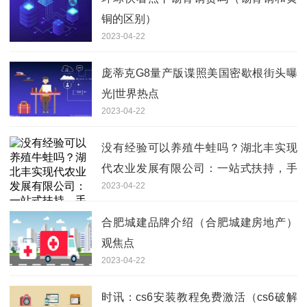
铜的区别）
2023-04-22
庞蒂克G8量产版谍照美国密歇根街头曝
光|世界热点
2023-04-22
没有经验可以养殖牛蛙吗？湖北丰实现
代农业发展有限公司：一站式扶持，手
2023-04-22
把手教导
合肥城建品牌介绍（合肥城建房地产）
观焦点
2023-04-22
时讯：cs6安装教程免费激活（cs6破解