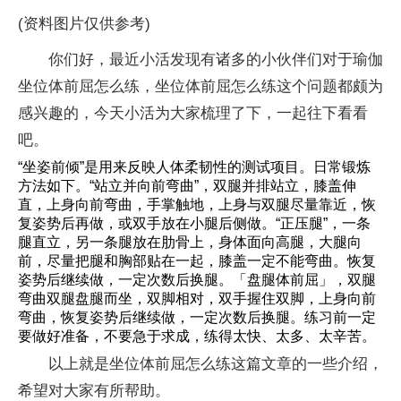
(资料图片仅供参考)
你们好，最近小活发现有诸多的小伙伴们对于瑜伽
坐位体前屈怎么练，坐位体前屈怎么练这个问题都颇为
感兴趣的，今天小活为大家梳理了下，一起往下看看
吧。
“坐姿前倾”是用来反映人体柔韧性的测试项目。日常锻炼
方法如下。“站立并向前弯曲”，双腿并排站立，膝盖伸
直，上身向前弯曲，手掌触地，上身与双腿尽量靠近，恢
复姿势后再做，或双手放在小腿后侧做。“正压腿”，一条
腿直立，另一条腿放在肋骨上，身体面向高腿，大腿向
前，尽量把腿和胸部贴在一起，膝盖一定不能弯曲。恢复
姿势后继续做，一定次数后换腿。「盘腿体前屈」，双腿
弯曲双腿盘腿而坐，双脚相对，双手握住双脚，上身向前
弯曲，恢复姿势后继续做，一定次数后换腿。练习前一定
要做好准备，不要急于求成，练得太快、太多、太辛苦。
以上就是坐位体前屈怎么练这篇文章的一些介绍，
希望对大家有所帮助。