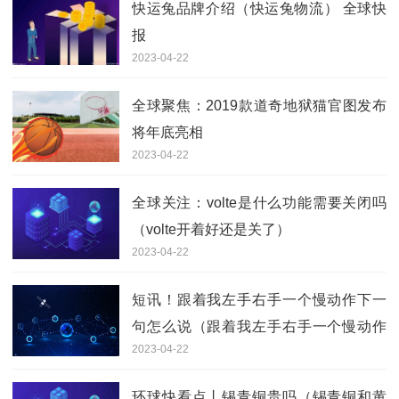
快运兔品牌介绍（快运兔物流） 全球快
报
2023-04-22
全球聚焦：2019款道奇地狱猫官图发布
将年底亮相
2023-04-22
全球关注：volte是什么功能需要关闭吗
（volte开着好还是关了）
2023-04-22
短讯！跟着我左手右手一个慢动作下一
句怎么说（跟着我左手右手一个慢动作
2023-04-22
下一句）
环球快看点丨锡青铜贵吗（锡青铜和黄