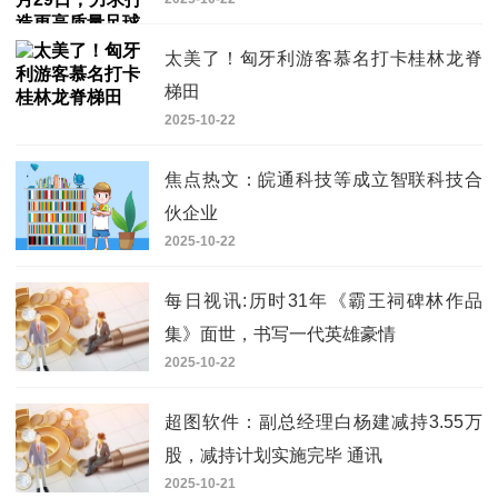
盛会 快看
太美了！匈牙利游客慕名打卡桂林龙脊
梯田
2025-10-22
焦点热文：皖通科技等成立智联科技合
伙企业
2025-10-22
每日视讯:历时31年《霸王祠碑林作品
集》面世，书写一代英雄豪情
2025-10-22
超图软件：副总经理白杨建减持3.55万
股，减持计划实施完毕 通讯
2025-10-21