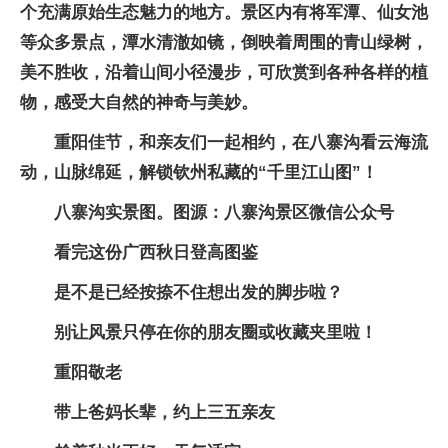
个充满原始生态魅力的地方。景区内有将军潭、仙女池
等众多景点，潭水清澈如镜，倒映着周围的青山绿树，
美不胜收，沿着山间小径漫步，可欣赏到各种各样的植
物，感受大自然的神奇与美妙。
重阳佳节，和亲友们一起相约，在八寨沟看云海流
动，山脉绵延，解锁钦州私藏的“千里江山图”！
八寨沟实景图。图源：八寨沟景区微信公众号
看完这份广西秋日登高图鉴
是不是已经按捺不住想出发的脚步啦？
别让风景只停在你的朋友圈或收藏夹里啦！
重阳敬老
带上爸妈长辈，
约上三五亲友