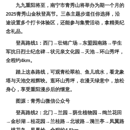
九九重阳将至，南宁市青秀山将举办为期一个月的
2025青秀山金秋登高节。三条主题步道任你选择，沿
途设置多个打卡体验区，还能参与集赞活动，拿精美纪
念礼品。
登高路线1：西门→壮锦广场→东盟园南路→学生
军抗日烈士纪念碑→状元泉文化园→天池→环山秀坪，
全程约4km。
踏上这条路线，可观青松翠柏、鱼儿戏水，看龙象
塔与天池交相辉映。逛环山秀坪，在漫天绿意中，放松
身心，享受重阳漫步后的惬意。
图源：青秀山微信公众号
登高路线2：北门→兰园→荫生植物园→绚兰花田
→金杉湖→桂花园→兰桂路→北坡路→漪兰亭→凤翼路