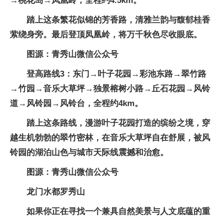
→桃花岛→凤凰岭，全程约4.5km。
踏上这条繁花似锦的芳香路，清雅兰韵与馥郁桂香
萦绕身旁。最后登顶凤凰岭，将万千秋色尽收眼底。
图源：青秀山微信公众号
登高路线3：东门→叶子花园→彩池东路→翠竹路
→竹园→音乐大草坪→独景榕树小路→丘石花园→风铃
道→风铃园→风铃台，全程约4km。
踏上这条路线，漫游叶子花园打造的缤纷之境，穿
越生机勃勃的翠竹密林，在音乐大草坪自在舒展，被风
铃园的湖泊山色与城市天际线震撼和治愈。
图源：青秀山微信公众号
龙门水都罗秀山
如果你正在寻找一个兼具自然美景与人文底蕴的重