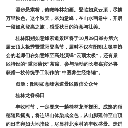
漫步悬索桥，俯瞰峰林如画。登临如意云顶，尽揽
万里秋色。这个秋天，来如意峰，在山水画卷中，开启
一段如意登高之旅，感受秋日的诗意与壮美。
桂林阳朔如意峰索道景区将于10月29日举办第六
届云顶太极秀暨重阳登高节，届时不仅有阳朔太极拳协
会的老师们在如意峰至高处演绎“云顶太极”，还有景
区特设的“重阳菊饮”茶席。参与活动的长者嘉宾还将
获赠一枚传统手工制作的“中医养生经络锤”。
图源：阳朔如意峰索道景区微信公众号
桂林龙脊梯田
丰收时节，一定要来一趟桂林龙脊梯田。成熟的稻
穗随风摇曳，将连绵山体染成金色，从山脚延伸至山顶
的田垄宛如大地指纹，尽显桂北乡村的丰收盛景。走进