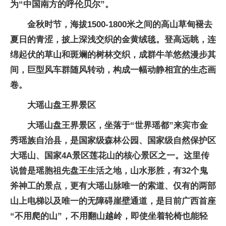
为“中国南方的呼伦贝尔”。
金秋时节，海拔1500-1800米之间的高山草甸褪去
夏日的青涩，披上深浅交织的金黄绒毯。登高远眺，连
绵起伏的草山和斑斓的树林交织，成群牛羊悠然漫步其
间，巨型风车群随风转动，构成一幅动静相宜的生态画
卷。
大瑶山盘王界景区
大瑶山盘王界景区，坐落于“世界瑶都”来宾市金
秀瑶族自治县，是国家级森林公园、国家级自然保护区
大瑶山、国家4A景区莲花山的核心景区之一。这里传
说曾是瑶胞祖先盘王生活之地，山水形胜，有32个鬼
斧神工的景点，更有大瑶山脉唯一的索道、仅有的两部
山上电梯以及唯一的无障碍崖壁通道，是目前广西首座
“不用爬的山”，不用翻山越岭，即使坐着轮椅也能轻