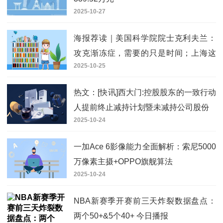
2025-10-27
海报荐读｜美国科学院院士克利夫兰：
攻克渐冻症，需要的只是时间；上海这
2025-10-25
个区为何爱提“奶茶指数全市第一”？ 视焦
点讯
热文：[快讯]西大门:控股股东的一致行动
人提前终止减持计划暨未减持公司股份
2025-10-24
一加Ace 6影像能力全面解析：索尼5000
万像素主摄+OPPO旗舰算法
2025-10-24
NBA新赛季开赛前三天炸裂数据盘点：
两个50+&5个40+ 今日播报