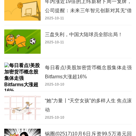
年内涨近19倍的上纬新材下周一复牌，
公司提醒：未来三年智元创新对其无“借
2025-10-11
壳”上市计划-报资讯
三盘失利，中国大陆球员全部出局！
2025-10-11
每日看点!美股加密货币概念股集体走强
Bitfarms大涨超16%
2025-10-10
“她”力量丨“天空女孩”的多样人生 焦点滚
动
2025-10-10
锅圈(02517)10月6日斥资99.5万港元回